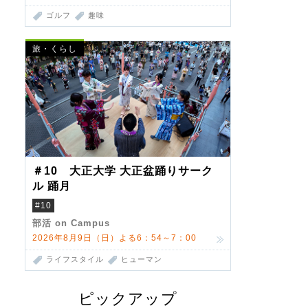
ゴルフ
趣味
旅・くらし
＃10 大正大学 大正盆踊りサーク
ル 踊月
#10
部活 on Campus
2026年8月9日（日）よる6：54～7：00
ライフスタイル
ヒューマン
ピックアップ