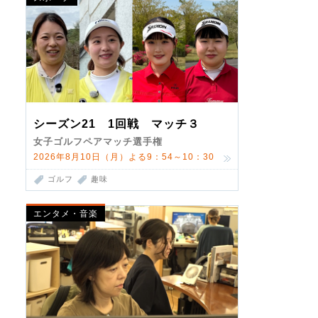
シーズン21 1回戦 マッチ３
女子ゴルフペアマッチ選手権
2026年8月10日（月）よる9：54～10：30
ゴルフ
趣味
エンタメ・音楽