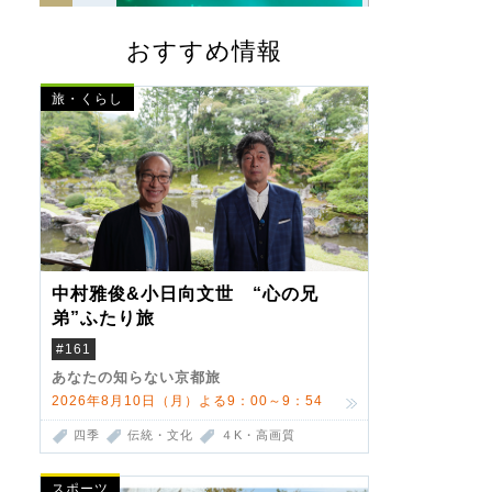
おすすめ情報
旅・くらし
中村雅俊&小日向文世 “心の兄
弟”ふたり旅
#161
あなたの知らない京都旅
2026年8月10日（月）よる9：00～9：54
四季
伝統・文化
４K・高画質
スポーツ