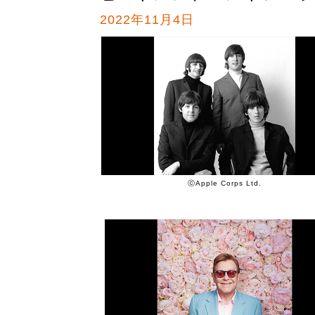
2022年11月4日
ⓒApple Corps Ltd.