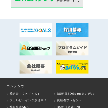
コンテンツ
番組表（２Ｋ／４Ｋ）
BS朝日SDGs on the Web
ウェルビーイング放送中！
視聴者プレゼント
番組公式SNS
BS朝日公式LINE