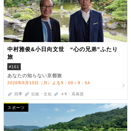
中村雅俊&小日向文世 “心の兄弟”ふたり
旅
#161
あなたの知らない京都旅
2026年8月10日（月）よる9：00～9：54
四季
伝統・文化
４K・高画質
スポーツ