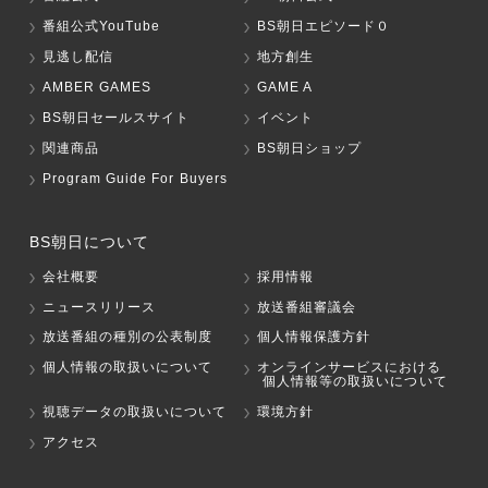
番組公式YouTube
BS朝日エピソード０
見逃し配信
地方創生
AMBER GAMES
GAME A
BS朝日セールスサイト
イベント
関連商品
BS朝日ショップ
Program Guide For Buyers
BS朝日について
会社概要
採用情報
ニュースリリース
放送番組審議会
放送番組の種別の公表制度
個人情報保護方針
個人情報の取扱いについて
オンラインサービスにおける
個人情報等の取扱いについて
視聴データの取扱いについて
環境方針
アクセス