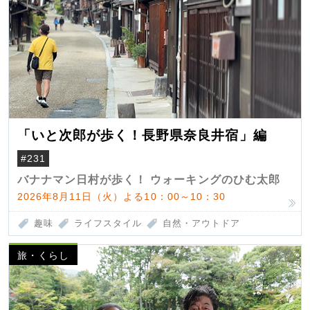
「いと次郎が歩く！長野県奈良井宿」編
#231
バナナマン日村が歩く！ ウォーキングのひむ太郎
2026年8月11日（火）よる10：00～10：30
趣味
ライフスタイル
自然・アウトドア
旅・くらし