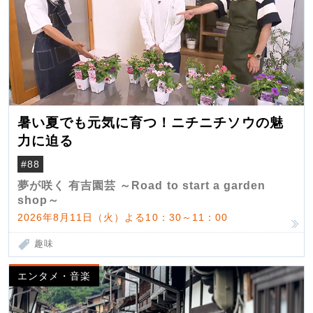
暑い夏でも元気に育つ！ニチニチソウの魅
力に迫る
#88
夢が咲く 有吉園芸 ～Road to start a garden
shop～
2026年8月11日（火）よる10：30～11：00
趣味
エンタメ・音楽