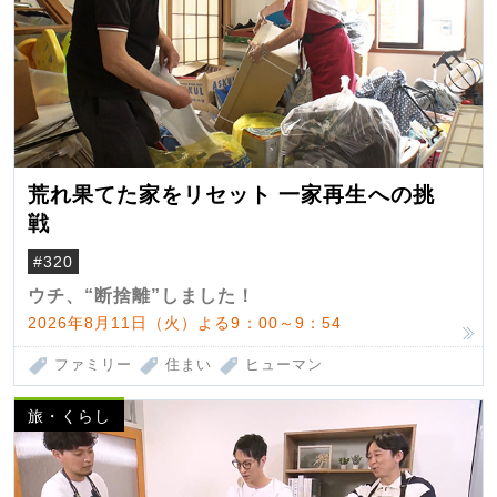
荒れ果てた家をリセット 一家再生への挑
戦
#320
ウチ、“断捨離”しました！
2026年8月11日（火）よる9：00～9：54
ファミリー
住まい
ヒューマン
旅・くらし