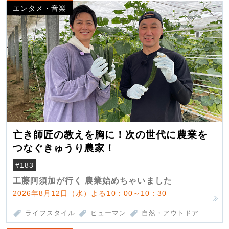
エンタメ・音楽
亡き師匠の教えを胸に！次の世代に農業を
つなぐきゅうり農家！
#183
工藤阿須加が行く 農業始めちゃいました
2026年8月12日（水）よる10：00～10：30
ライフスタイル
ヒューマン
自然・アウトドア