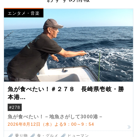
エンタメ・音楽
魚が食べたい！＃２７８ 長崎県壱岐・勝
本港
（クロマグロ）
#278
魚が食べたい！－地魚さがして3000港－
2026年8月12日（水）よる9：00～9：54
乗り物
食・グルメ
ヒューマン