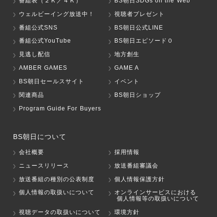
番組表（２Ｋ／４Ｋ）
BS朝日SDGs on the Web
ウェルビーイング放送中！
視聴者プレゼント
番組公式SNS
BS朝日公式LINE
番組公式YouTube
BS朝日エピソード０
見逃し配信
地方創生
AMBER GAMES
GAME A
BS朝日セールスサイト
イベント
関連商品
BS朝日ショップ
Program Guide For Buyers
BS朝日について
会社概要
採用情報
ニュースリリース
放送番組審議会
放送番組の種別の公表制度
個人情報保護方針
個人情報の取扱いについて
オンラインサービスにおける
個人情報等の取扱いについて
視聴データの取扱いについて
環境方針