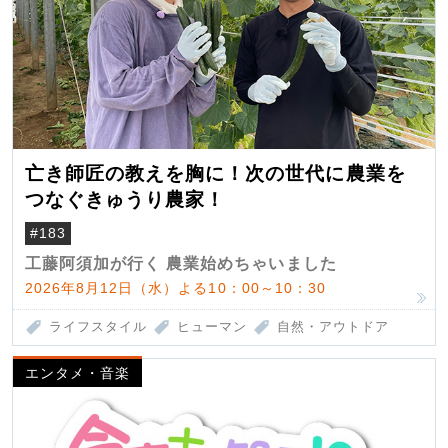
亡き師匠の教えを胸に！次の世代に農業を
つなぐきゅうり農家！
#183
工藤阿須加が行く 農業始めちゃいました
2026年8月12日（水）よる10：00～10：30
ライフスタイル
ヒューマン
自然・アウトドア
エンタメ・音楽