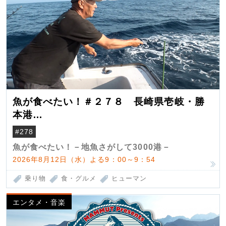
魚が食べたい！＃２７８ 長崎県壱岐・勝
本港
（クロマグロ）
#278
魚が食べたい！－地魚さがして3000港－
2026年8月12日（水）よる9：00～9：54
乗り物
食・グルメ
ヒューマン
エンタメ・音楽