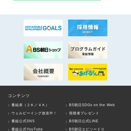
コンテンツ
番組表（２Ｋ／４Ｋ）
BS朝日SDGs on the Web
ウェルビーイング放送中！
視聴者プレゼント
番組公式SNS
BS朝日公式LINE
番組公式YouTube
BS朝日エピソード０