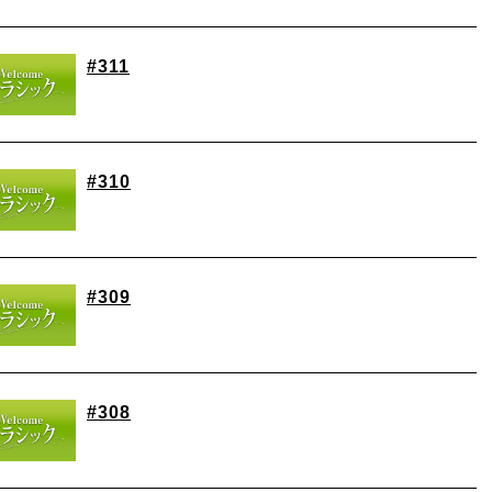
#311
#310
#309
#308