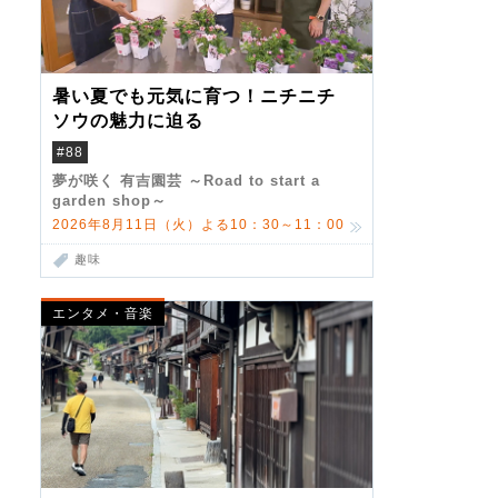
暑い夏でも元気に育つ！ニチニチ
ソウの魅力に迫る
#88
夢が咲く 有吉園芸 ～Road to start a
garden shop～
2026年8月11日（火）よる10：30～11：00
趣味
エンタメ・音楽