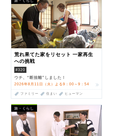
旅・くらし
荒れ果てた家をリセット 一家再生
への挑戦
#320
ウチ、“断捨離”しました！
2026年8月11日（火）よる9：00～9：54
ファミリー
住まい
ヒューマン
旅・くらし