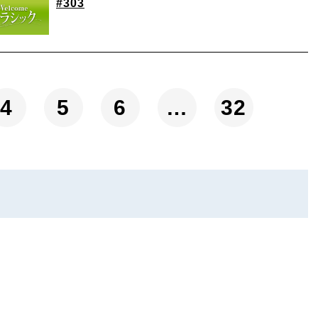
#303
4
5
6
…
32