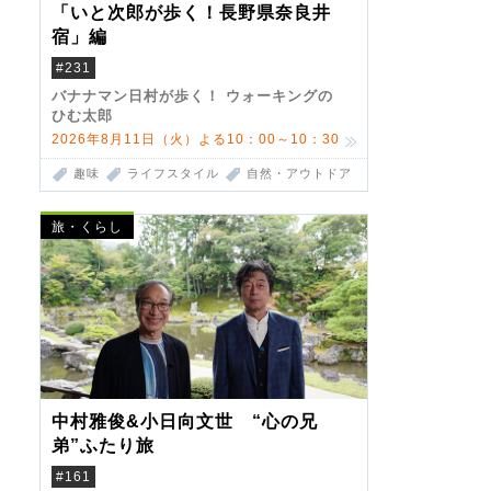
「いと次郎が歩く！長野県奈良井
宿」編
#231
バナナマン日村が歩く！ ウォーキングの
ひむ太郎
2026年8月11日（火）よる10：00～10：30
趣味
ライフスタイル
自然・アウトドア
旅・くらし
中村雅俊&小日向文世 “心の兄
弟”ふたり旅
#161