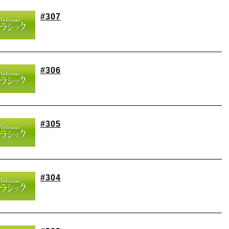
#307
#306
#305
#304