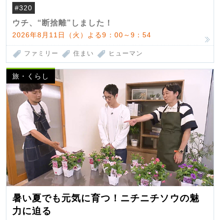
#320
ウチ、“断捨離”しました！
2026年8月11日（火）よる9：00～9：54
ファミリー
住まい
ヒューマン
旅・くらし
暑い夏でも元気に育つ！ニチニチソウの魅
力に迫る