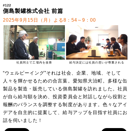
#122
側島製罐株式会社 前篇
2025年9月15日（月）よる8：54～9：00
社員同士で工場内を改善
給与決定には社員の想いが尊重される
“ウェルビーイング”それは社会、企業、地域、そして
人々を輝かせるための合言葉。愛知県大治町。多様な缶
製品を製造・販売している側島製罐を訪れました。社員
が自ら給与額を決め、投資委員会と対話しながら役割と
報酬のバランスを調整する制度があります。色々なアイ
デアを自主的に提案して、給与アップを目指す社員にお
話を伺いました！