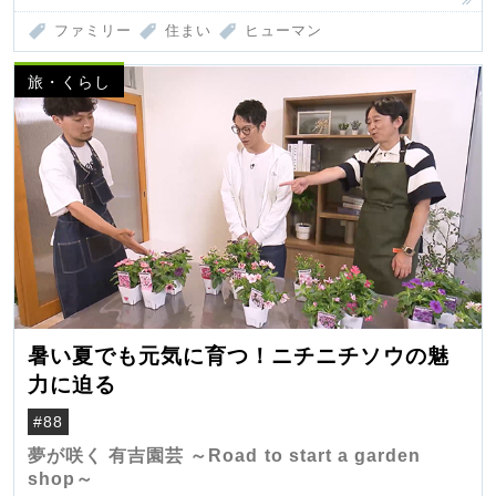
ファミリー
住まい
ヒューマン
旅・くらし
暑い夏でも元気に育つ！ニチニチソウの魅
力に迫る
#88
夢が咲く 有吉園芸 ～Road to start a garden
shop～