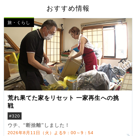
おすすめ情報
旅・くらし
荒れ果てた家をリセット 一家再生への挑
戦
#320
ウチ、“断捨離”しました！
2026年8月11日（火）よる9：00～9：54