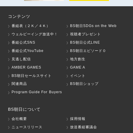
コンテンツ
番組表（２Ｋ／４Ｋ）
BS朝日SDGs on the Web
ウェルビーイング放送中！
視聴者プレゼント
番組公式SNS
BS朝日公式LINE
番組公式YouTube
BS朝日エピソード０
見逃し配信
地方創生
AMBER GAMES
GAME A
BS朝日セールスサイト
イベント
関連商品
BS朝日ショップ
Program Guide For Buyers
BS朝日について
会社概要
採用情報
ニュースリリース
放送番組審議会