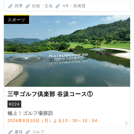
四季
伝統・文化
４K・高画質
スポーツ
三甲ゴルフ倶楽部 谷汲コース①
#224
極上！ゴルフ場探訪
2026年8月10日（月）よる10：30～10：54
趣味
ゴルフ