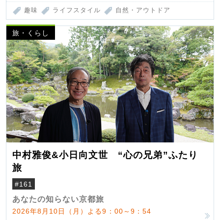
趣味
ライフスタイル
自然・アウトドア
旅・くらし
中村雅俊&小日向文世 “心の兄弟”ふたり
旅
#161
あなたの知らない京都旅
2026年8月10日（月）よる9：00～9：54