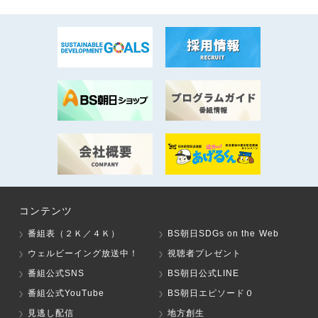
コンテンツ
番組表（２Ｋ／４Ｋ）
BS朝日SDGs on the Web
ウェルビーイング放送中！
視聴者プレゼント
番組公式SNS
BS朝日公式LINE
番組公式YouTube
BS朝日エピソード０
見逃し配信
地方創生