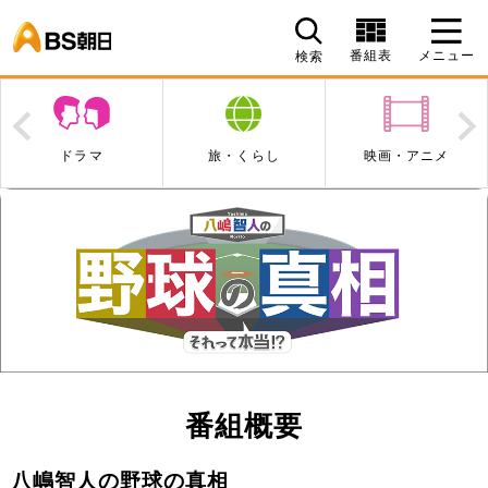
BS朝日
番組表
メニュー
検索
Prev
N
ドラマ
旅・くらし
映画・アニメ
番組概要
八嶋智人の野球の真相