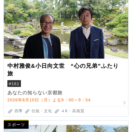
中村雅俊&小日向文世 “心の兄弟”ふたり
旅
#161
あなたの知らない京都旅
2026年8月10日（月）よる9：00～9：54
四季
伝統・文化
４K・高画質
スポーツ