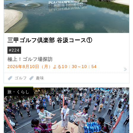
三甲ゴルフ倶楽部 谷汲コース①
#224
極上！ゴルフ場探訪
2026年8月10日（月）よる10：30～10：54
ゴルフ
趣味
旅・くらし