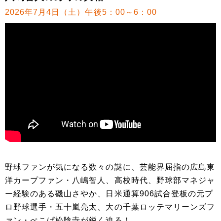
2026年7月4日（土）午後5：00～6：00
野球ファンが気になる数々の謎に、芸能界屈指の広島東
洋カープファン・八嶋智人、高校時代、野球部マネジャ
ー経験のある磯山さやか、日米通算906試合登板の元プ
ロ野球選手・五十嵐亮太、大の千葉ロッテマリーンズフ
ァン・ぺこぱ松陰寺が鋭く迫る！