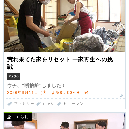
荒れ果てた家をリセット 一家再生への挑
戦
#320
ウチ、“断捨離”しました！
2026年8月11日（火）よる9：00～9：54
ファミリー
住まい
ヒューマン
旅・くらし