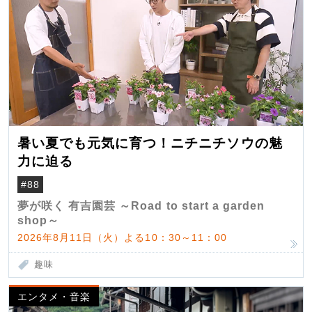
暑い夏でも元気に育つ！ニチニチソウの魅
力に迫る
#88
夢が咲く 有吉園芸 ～Road to start a garden
shop～
2026年8月11日（火）よる10：30～11：00
趣味
エンタメ・音楽