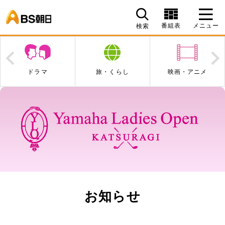
BS朝日
番組表
メニュー
検索
Prev
N
ドラマ
旅・くらし
映画・アニメ
お知らせ