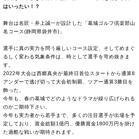
はいったい！？
舞台は名匠・井上誠一が設計した「葛城ゴルフ倶楽部山
名コース(静岡県袋井市)」
選手に真の実力を問う厳しいコース設定、そしてめまぐ
るしく変わる気象条件は、時として選手を苛め抜きま
す。
2022年大会は西郷真央が最終日首位スタートから通算8
アンダーで逃げ切って大会初制覇、ツアー通算3勝目を
飾った。
今年も、春の葛城でどのようなドラマが繰り広げられる
のかご期待下さい。
今年も実力者から若手まで、多くの注目選手が出場を予
定しており、賞金総額1億円、優勝賞金1800万円を掛け
た過酷な戦いが期待されます。