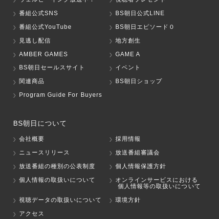
番組公式SNS
BS朝日公式LINE
番組公式YouTube
BS朝日エピソード０
見逃し配信
地方創生
AMBER GAMES
GAME A
BS朝日セールスサイト
イベント
関連商品
BS朝日ショップ
Program Guide For Buyers
BS朝日について
会社概要
採用情報
ニュースリリース
放送番組審議会
放送番組の種別の公表制度
個人情報保護方針
個人情報の取扱いについて
オンラインサービスにおける
個人情報等の取扱いについて
視聴データの取扱いについて
環境方針
アクセス