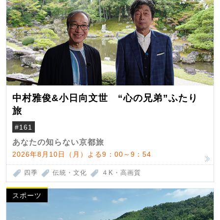
中村雅俊&小日向文世 “心の兄弟”ふたり
旅
#161
あなたの知らない京都旅
2026年8月10日（月）よる9：00～9：54
四季
伝統・文化
４K・高画質
スポーツ