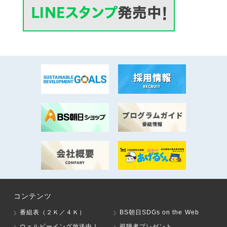
コンテンツ
番組表（２Ｋ／４Ｋ）
BS朝日SDGs on the Web
ウェルビーイング放送中！
視聴者プレゼント