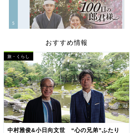
おすすめ情報
旅・くらし
中村雅俊&小日向文世 “心の兄弟”ふたり