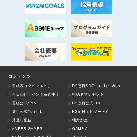
コンテンツ
番組表（２Ｋ／４Ｋ）
BS朝日SDGs on the Web
ウェルビーイング放送中！
視聴者プレゼント
番組公式SNS
BS朝日公式LINE
番組公式YouTube
BS朝日エピソード０
見逃し配信
地方創生
AMBER GAMES
GAME A