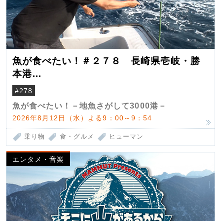
魚が食べたい！＃２７８ 長崎県壱岐・勝
本港
（クロマグロ）
#278
魚が食べたい！－地魚さがして3000港－
2026年8月12日（水）よる9：00～9：54
乗り物
食・グルメ
ヒューマン
エンタメ・音楽