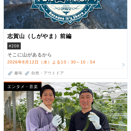
志賀山（しがやま）前編
#208
そこに山があるから
2026年8月12日（水）よる10：30～10：54
趣味
自然・アウトドア
エンタメ・音楽