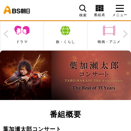
BS朝日
番組表
メニュー
検索
Prev
N
ドラマ
旅・くらし
映画・アニメ
番組概要
葉加瀬太郎コンサート