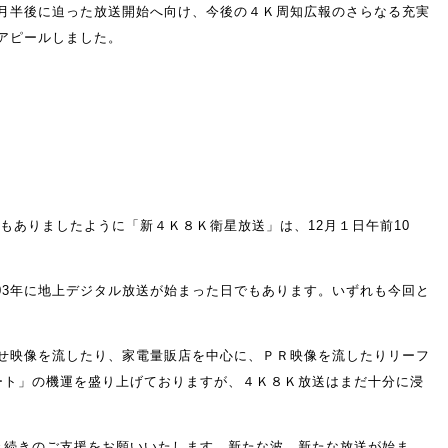
月半後に迫った放送開始へ向け、今後の４Ｋ周知広報のさらなる充実
アピールしました。
もありましたように「新４Ｋ８Ｋ衛星放送」は、12月１日午前10
2003年に地上デジタル放送が始まった日でもあります。いずれも今回と
らせ映像を流したり、家電量販店を中心に、ＰＲ映像を流したりリーフ
タート」の機運を盛り上げておりますが、４Ｋ８Ｋ放送はまだ十分に浸
引き続きのご支援をお願いいたします。新たな波、新たな放送が始ま