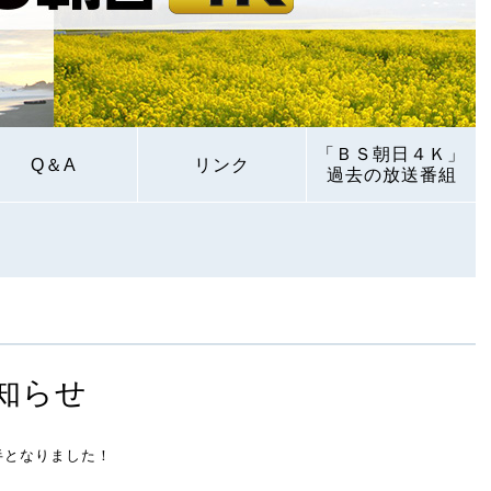
「ＢＳ朝日４Ｋ」
Q＆A
リンク
過去の放送番組
お知らせ
半となりました！