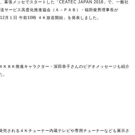
日、幕張メッセでスタートした「CEATEC JAPAN 2018」で、一般社
放送サービス高度化推進協会（Ａ－ＰＡＢ）・福田俊男理事長が
年12月１日 午前10時 ４Ｋ放送開始」を発表しました。
４Ｋ８Ｋ推進キャラクター・深田恭子さんのビデオメッセージも紹介
た。
発売される４Ｋチューナー内蔵テレビや専用チューナーなども展示さ