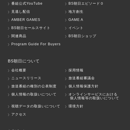
番組公式YouTube
BS朝日エピソード０
見逃し配信
地方創生
AMBER GAMES
GAME A
BS朝日セールスサイト
イベント
関連商品
BS朝日ショップ
Program Guide For Buyers
BS朝日について
会社概要
採用情報
ニュースリリース
放送番組審議会
放送番組の種別の公表制度
個人情報保護方針
個人情報の取扱いについて
オンラインサービスにおける
個人情報等の取扱いについて
視聴データの取扱いについて
環境方針
アクセス