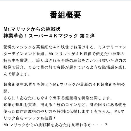
番組概要
Mr.マリックからの挑戦状
神業革命！スーパー４Ｋマジック 第２弾
驚愕のマジックを高精細な４Ｋ映像でお届けする、ミステリーエン
ターテインメント番組。Mr.マリックが４Ｋ映像で伝えたい神業の
持ち主を厳選し、繰り出される奇跡の細部をこだわり抜いた迫力の
映像で紹介。まるで目の前で奇跡が起きているような臨場感を楽し
んで頂きます。
超魔術誕生30周年を迎えたMr.マリックが最新の４Ｋ超魔術を初公
開。
さらに！あなたにも今すぐ出来る超魔術を特別公開します。
鉛筆が風船を貫通、消える４枚のコインなど、身の回りにある物を
使った傑作超魔術のやり方を特別に伝授します！もちろん、Mr.マ
リック自らマジックも披露！
Mr.マリックからの挑戦状をあなたは見破れるか・・・？