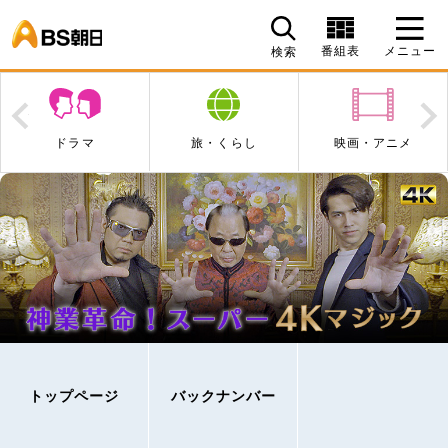
BS朝日
番組表
メニュー
検索
Prev
N
旅・くらし
映画・アニメ
エンタメ・音楽
トップページ
バックナンバー