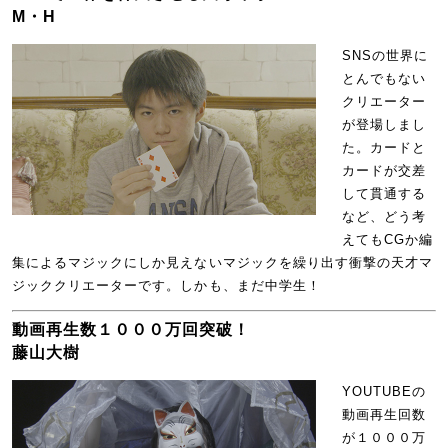
M・H
SNSの世界に
とんでもない
クリエーター
が登場しまし
た。カードと
カードが交差
して貫通する
など、どう考
えてもCGか編
集によるマジックにしか見えないマジックを繰り出す衝撃の天才マ
ジッククリエーターです。しかも、まだ中学生！
動画再生数１０００万回突破！
藤山大樹
YOUTUBEの
動画再生回数
が１０００万