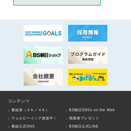
コンテンツ
番組表（２Ｋ／４Ｋ）
BS朝日SDGs on the Web
ウェルビーイング放送中！
視聴者プレゼント
番組公式SNS
BS朝日公式LINE