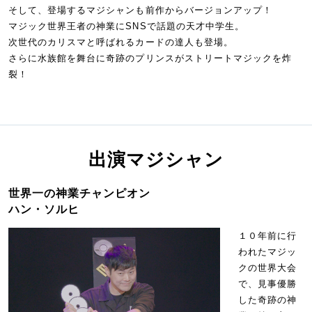
そして、登場するマジシャンも前作からバージョンアップ！
マジック世界王者の神業にSNSで話題の天才中学生。
次世代のカリスマと呼ばれるカードの達人も登場。
さらに水族館を舞台に奇跡のプリンスがストリートマジックを炸
裂！
出演マジシャン
世界一の神業チャンピオン
ハン・ソルヒ
１０年前に行
われたマジッ
クの世界大会
で、見事優勝
した奇跡の神