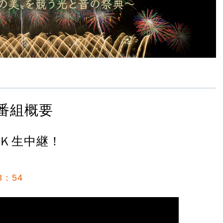
番組概要
Ｋ生中継！
8：54