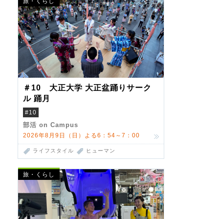
旅・くらし
＃10 大正大学 大正盆踊りサーク
ル 踊月
#10
部活 on Campus
2026年8月9日（日）よる6：54～7：00
ライフスタイル
ヒューマン
旅・くらし