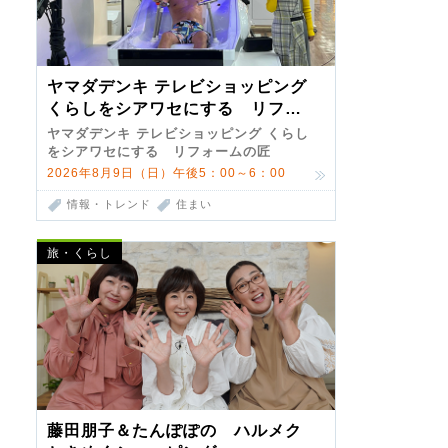
ヤマダデンキ テレビショッピング
くらしをシアワセにする リフォ
ームの匠 第7弾
ヤマダデンキ テレビショッピング くらし
をシアワセにする リフォームの匠
2026年8月9日（日）午後5：00～6：00
情報・トレンド
住まい
旅・くらし
藤田朋子＆たんぽぽの ハルメク