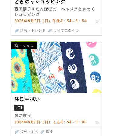
ときめくショッピング
藤田朋子＆たんぽぽの ハルメクときめく
ショッピング
2026年8月9日（日）午後2：54～3：54
情報・トレンド
ライフスタイル
旅・くらし
注染手拭い
#71
暦に願う
2026年8月9日（日）よる8：54～9：00
伝統・文化
四季