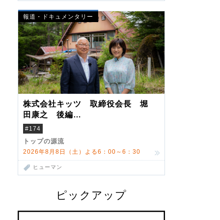
報道・ドキュメンタリー
株式会社キッツ 取締役会長 堀
田康之 後編
米国駐在でも浮かんだ八ヶ岳 山
#174
小屋を営んだ父母
トップの源流
2026年8月8日（土）よる6：00～6：30
ヒューマン
ピックアップ