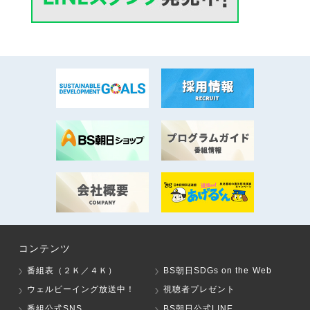
コンテンツ
番組表（２Ｋ／４Ｋ）
BS朝日SDGs on the Web
ウェルビーイング放送中！
視聴者プレゼント
番組公式SNS
BS朝日公式LINE