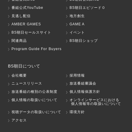
番組公式YouTube
BS朝日エピソード０
見逃し配信
地方創生
AMBER GAMES
GAME A
BS朝日セールスサイト
イベント
関連商品
BS朝日ショップ
Program Guide For Buyers
BS朝日について
会社概要
採用情報
ニュースリリース
放送番組審議会
放送番組の種別の公表制度
個人情報保護方針
個人情報の取扱いについて
オンラインサービスにおける
個人情報等の取扱いについて
視聴データの取扱いについて
環境方針
アクセス