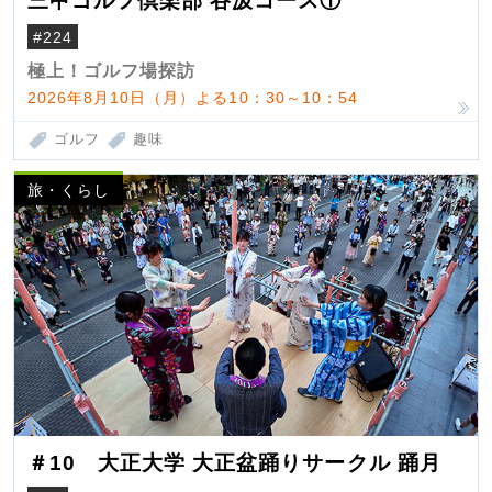
三甲ゴルフ倶楽部 谷汲コース①
#224
極上！ゴルフ場探訪
2026年8月10日（月）よる10：30～10：54
ゴルフ
趣味
旅・くらし
＃10 大正大学 大正盆踊りサークル 踊月