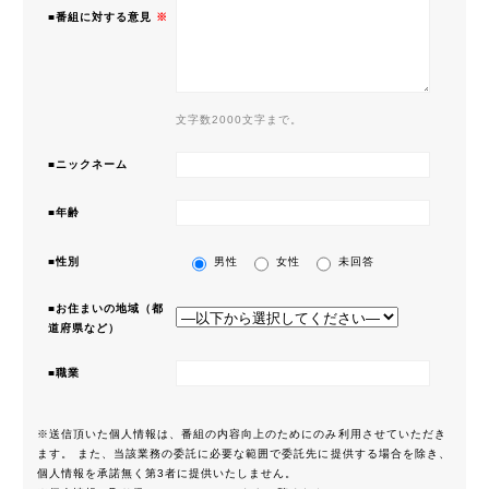
■番組に対する意見
※
文字数2000文字まで。
■ニックネーム
■年齢
■性別
男性
女性
未回答
■お住まいの地域（都
道府県など）
■職業
※送信頂いた個人情報は、番組の内容向上のためにのみ利用させていただき
ます。 また、当該業務の委託に必要な範囲で委託先に提供する場合を除き、
個人情報を承諾無く第3者に提供いたしません。