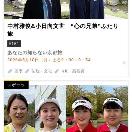
中村雅俊&小日向文世 “心の兄弟”ふたり
旅
#161
あなたの知らない京都旅
2026年8月10日（月）よる9：00～9：54
四季
伝統・文化
４K・高画質
スポーツ