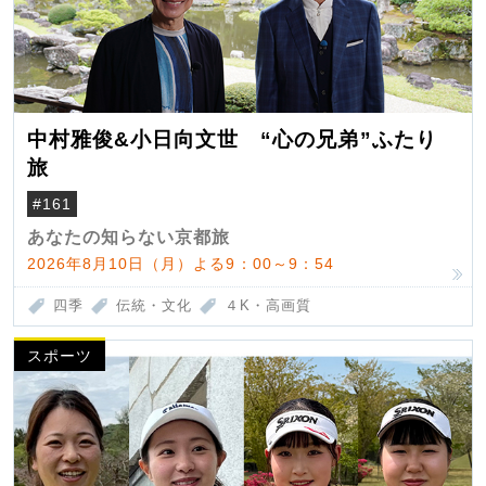
中村雅俊&小日向文世 “心の兄弟”ふたり
旅
#161
あなたの知らない京都旅
2026年8月10日（月）よる9：00～9：54
四季
伝統・文化
４K・高画質
スポーツ