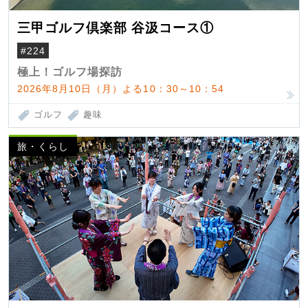
三甲ゴルフ倶楽部 谷汲コース①
#224
極上！ゴルフ場探訪
2026年8月10日（月）よる10：30～10：54
ゴルフ
趣味
旅・くらし