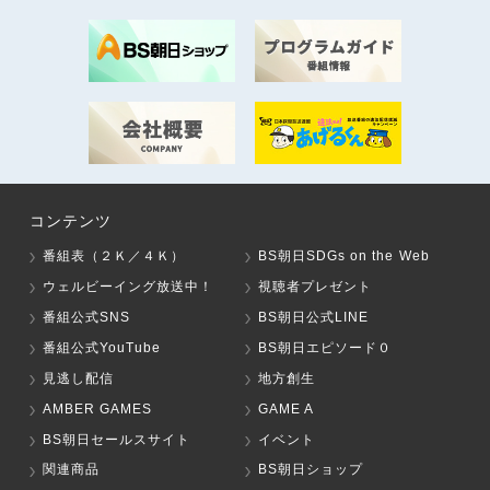
コンテンツ
番組表（２Ｋ／４Ｋ）
BS朝日SDGs on the Web
ウェルビーイング放送中！
視聴者プレゼント
番組公式SNS
BS朝日公式LINE
番組公式YouTube
BS朝日エピソード０
見逃し配信
地方創生
AMBER GAMES
GAME A
BS朝日セールスサイト
イベント
関連商品
BS朝日ショップ