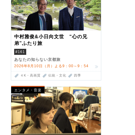
中村雅俊&小日向文世 “心の兄
弟”ふたり旅
#161
あなたの知らない京都旅
2026年8月10日（月）よる9：00～9：54
４K・高画質
伝統・文化
四季
エンタメ・音楽