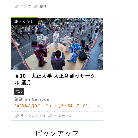
ゴルフ
趣味
旅・くらし
＃10 大正大学 大正盆踊りサーク
ル 踊月
#10
部活 on Campus
2026年8月9日（日）よる6：54～7：00
ライフスタイル
ヒューマン
ピックアップ