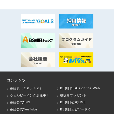
コンテンツ
番組表（２Ｋ／４Ｋ）
BS朝日SDGs on the Web
ウェルビーイング放送中！
視聴者プレゼント
番組公式SNS
BS朝日公式LINE
番組公式YouTube
BS朝日エピソード０