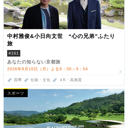
中村雅俊&小日向文世 “心の兄弟”ふたり
旅
#161
あなたの知らない京都旅
2026年8月10日（月）よる9：00～9：54
四季
伝統・文化
４K・高画質
スポーツ