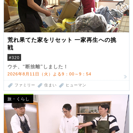
荒れ果てた家をリセット 一家再生への挑
戦
#320
ウチ、“断捨離”しました！
2026年8月11日（火）よる9：00～9：54
ファミリー
住まい
ヒューマン
旅・くらし