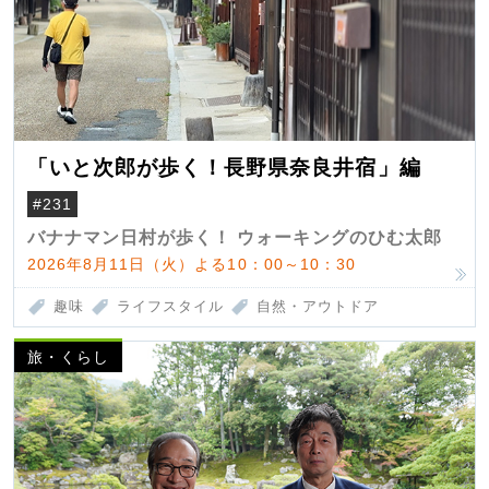
「いと次郎が歩く！長野県奈良井宿」編
#231
バナナマン日村が歩く！ ウォーキングのひむ太郎
2026年8月11日（火）よる10：00～10：30
趣味
ライフスタイル
自然・アウトドア
旅・くらし