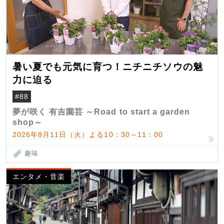
暑い夏でも元気に育つ！ニチニチソウの魅
力に迫る
#88
夢が咲く 有吉園芸 ～Road to start a garden
shop～
2026年8月11日（火）よる10：30～11：00
趣味
エンタメ・音楽