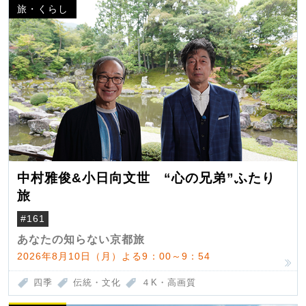
旅・くらし
中村雅俊&小日向文世 “心の兄弟”ふたり
旅
#161
あなたの知らない京都旅
2026年8月10日（月）よる9：00～9：54
四季
伝統・文化
４K・高画質