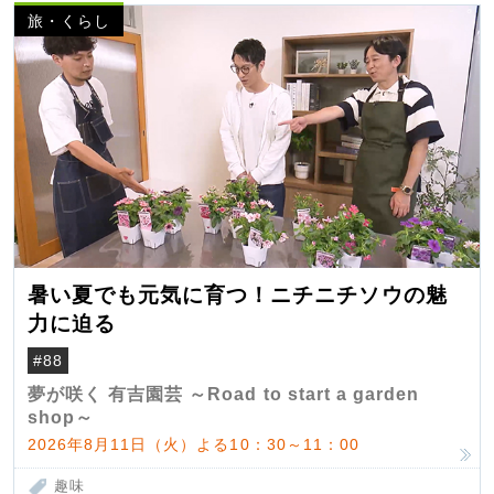
旅・くらし
暑い夏でも元気に育つ！ニチニチソウの魅
力に迫る
#88
夢が咲く 有吉園芸 ～Road to start a garden
shop～
2026年8月11日（火）よる10：30～11：00
趣味