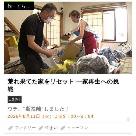
旅・くらし
荒れ果てた家をリセット 一家再生への挑
戦
#320
ウチ、“断捨離”しました！
2026年8月11日（火）よる9：00～9：54
ファミリー
住まい
ヒューマン