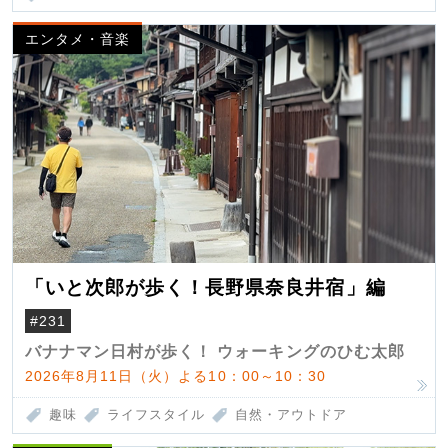
エンタメ・音楽
「いと次郎が歩く！長野県奈良井宿」編
#231
バナナマン日村が歩く！ ウォーキングのひむ太郎
2026年8月11日（火）よる10：00～10：30
趣味
ライフスタイル
自然・アウトドア