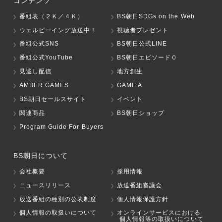
コンテンツ
番組表（２Ｋ／４Ｋ）
BS朝日SDGs on the Web
ウェルビーイング放送中！
視聴者プレゼント
番組公式SNS
BS朝日公式LINE
番組公式YouTube
BS朝日エピソード０
見逃し配信
地方創生
AMBER GAMES
GAME A
BS朝日セールスサイト
イベント
関連商品
BS朝日ショップ
Program Guide For Buyers
BS朝日について
会社概要
採用情報
ニュースリリース
放送番組審議会
放送番組の種別の公表制度
個人情報保護方針
個人情報の取扱いについて
オンラインサービスにおける
個人情報等の取扱いについて