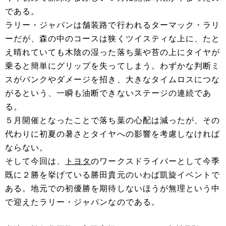
である。
ラリー・ジャパンは舗装路で行われるターマック・ラリ
ーだが、森の中のコースは狭くツイスティな上に、たと
え晴れていても木陰の湿った落ち葉や苔の上にタイヤが
乗ると簡単にグリップを失ってしまう。わずかな判断ミ
スがパンクやダメージを招き、大きなタイムロスにつな
がるという、一瞬も油断できないステージの連続であ
る。
５月開催となったことで落ち葉の心配は減ったが、その
代わりに初夏の暑さとタイヤへの影響を考慮しなければ
ならない。
そして今回は、
トヨタ
のワークスドライバーとして今季
既に２勝を挙げている勝田貴元のいわば凱旋イベントで
ある。地元での初優勝を期待しないほうが無理という中
で迎えたラリー・ジャパンなのである。