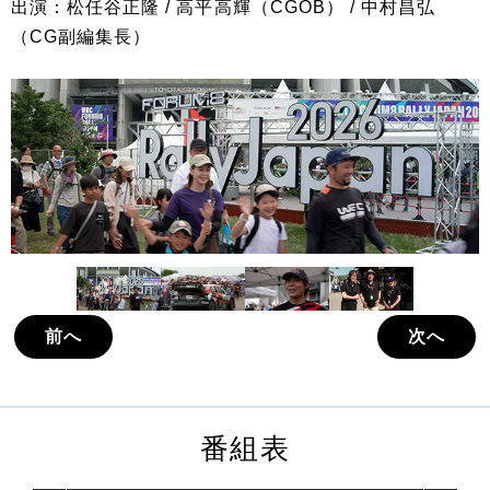
出演：松任谷正隆 / 高平高輝（CGOB） / 中村昌弘
（CG副編集長）
前へ
次へ
番組表