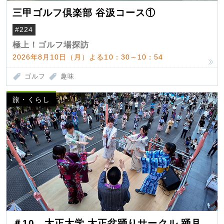
三甲ゴルフ倶楽部 谷汲コース①
#224
極上！ゴルフ場探訪
2026年8月10日（月）よる10：30～10：54
ゴルフ
趣味
旅・くらし
＃10 大正大学 大正盆踊りサークル 踊月