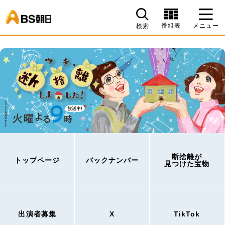
BS朝日
番組表
メニュー
検索
断捨離が
トップページ
バックナンバー
見つけた宝物
出演者募集
X
TikTok