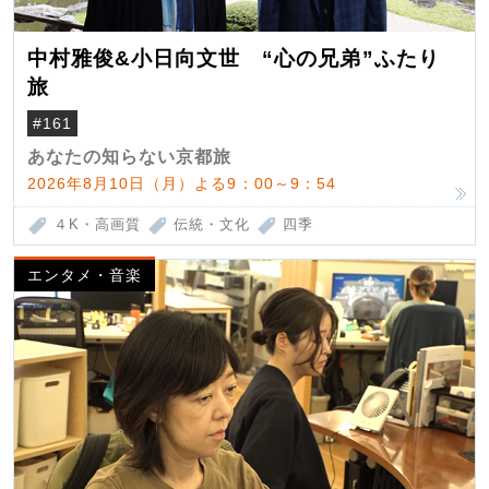
中村雅俊&小日向文世 “心の兄弟”ふたり
旅
#161
あなたの知らない京都旅
2026年8月10日（月）よる9：00～9：54
４K・高画質
伝統・文化
四季
エンタメ・音楽