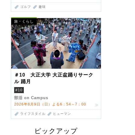
ゴルフ
趣味
旅・くらし
＃10 大正大学 大正盆踊りサーク
ル 踊月
#10
部活 on Campus
2026年8月9日（日）よる6：54～7：00
ライフスタイル
ヒューマン
ピックアップ