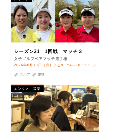
シーズン21 1回戦 マッチ３
女子ゴルフペアマッチ選手権
2026年8月10日（月）よる9：54～10：30
ゴルフ
趣味
エンタメ・音楽