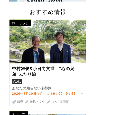
おすすめ情報
旅・くらし
中村雅俊&小日向文世 “心の兄
弟”ふたり旅
#161
あなたの知らない京都旅
2026年8月10日（月）よる9：00～9：54
四季
伝統・文化
４K・高画質
スポーツ