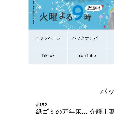
トップページ
バックナンバー
TikTok
YouTube
バ
#152
紙ゴミの万年床… 介護士