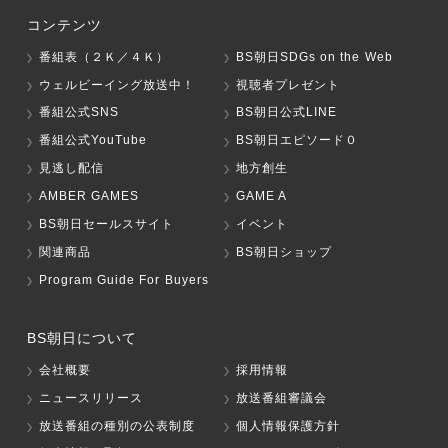
コンテンツ
番組表（２Ｋ／４Ｋ）
BS朝日SDGs on the Web
ウェルビーイング放送中！
視聴者プレゼント
番組公式SNS
BS朝日公式LINE
番組公式YouTube
BS朝日エピソード０
見逃し配信
地方創生
AMBER GAMES
GAME A
BS朝日セールスサイト
イベント
関連商品
BS朝日ショップ
Program Guide For Buyers
BS朝日について
会社概要
採用情報
ニュースリリース
放送番組審議会
放送番組の種別の公表制度
個人情報保護方針