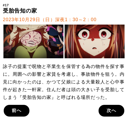
#17
受胎告知の家
2023年10月29日（日）深夜1：30～2：00
詠子の提案で呪物と卒業生を保管する為の物件を探す事
に。周囲への影響と家賃を考慮し、事故物件を狙う。内
見に向かったのは、かつて父娘による大量殺人と心中事
件が起きた一軒家。住んだ者は頭の大きい子を受胎して
しまう『受胎告知の家』と呼ばれる場所だった。
前へ
次へ