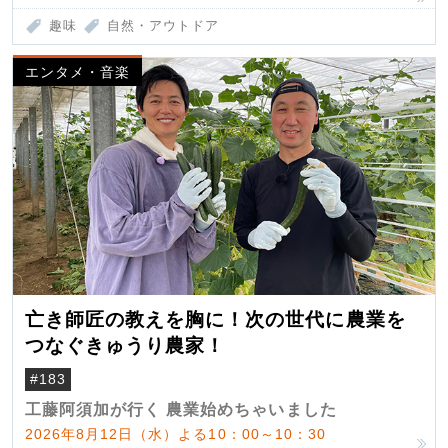
趣味
自然・アウトドア
エンタメ・音楽
亡き師匠の教えを胸に！次の世代に農業を
つなぐきゅうり農家！
#183
工藤阿須加が行く 農業始めちゃいました
2026年8月12日（水）よる10：00～10：30