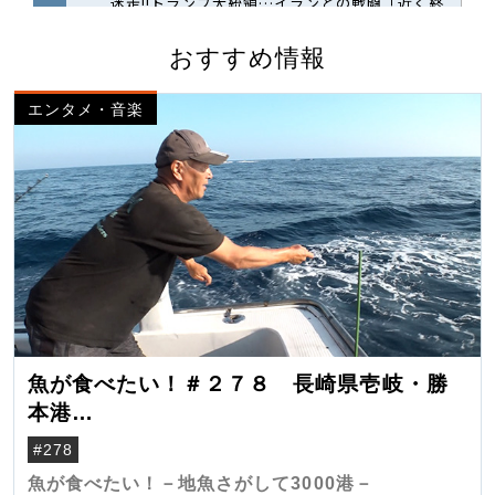
おすすめ情報
エンタメ・音楽
魚が食べたい！＃２７８ 長崎県壱岐・勝
本港
（クロマグロ）
#278
魚が食べたい！－地魚さがして3000港－