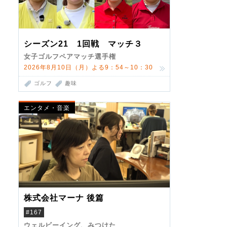
シーズン21 1回戦 マッチ３
女子ゴルフペアマッチ選手権
2026年8月10日（月）よる9：54～10：30
ゴルフ
趣味
エンタメ・音楽
株式会社マーナ 後篇
#167
ウェルビーイング、みつけた