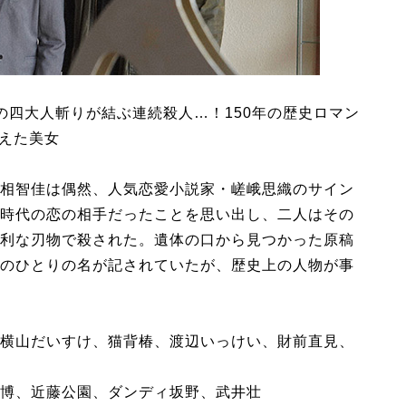
の四大人斬りが結ぶ連続殺人…！150年の歴史ロマン
消えた美女
相智佳は偶然、人気恋愛小説家・嵯峨思織のサイン
時代の恋の相手だったことを思い出し、二人はその
利な刃物で殺された。遺体の口から見つかった原稿
のひとりの名が記されていたが、歴史上の人物が事
横山だいすけ、猫背椿、渡辺いっけい、財前直見、
博、近藤公園、ダンディ坂野、武井壮