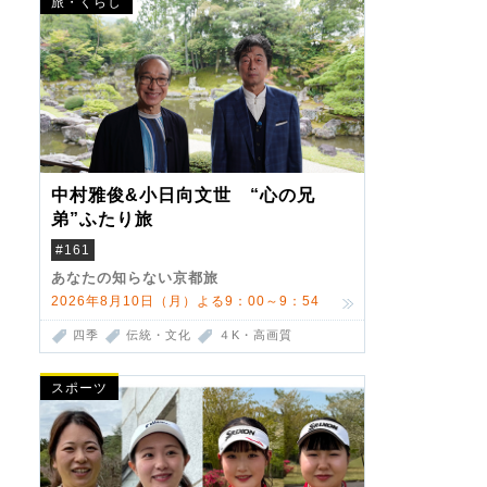
旅・くらし
中村雅俊&小日向文世 “心の兄
弟”ふたり旅
#161
あなたの知らない京都旅
2026年8月10日（月）よる9：00～9：54
四季
伝統・文化
４K・高画質
スポーツ