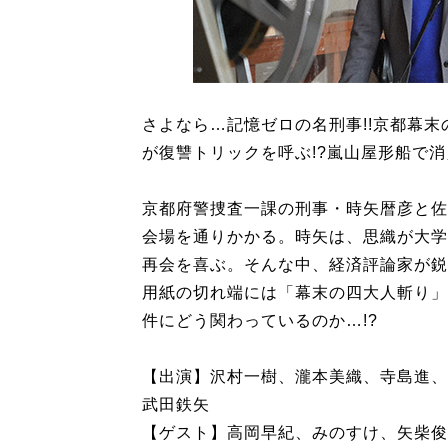
さよなら…記憶ゼロの名刑事!!京都幕末
が復讐トリックを呼ぶ!?嵐山屋形船で
京都府警捜査一課の刑事・時矢暦彦と佐
会場を通りかかる。時矢は、思織が大学
再会を喜ぶ。そんな中、経済評論家が鋭
用紙の切れ端には「幕末の四大人斬り」
件にどう関わっているのか…!?
【出演】沢村一樹、瀧本美織、寺島進、
武田鉄矢
【ゲスト】高岡早紀、みのすけ、矢柴俊