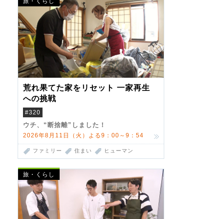
旅・くらし
荒れ果てた家をリセット 一家再生
への挑戦
#320
ウチ、“断捨離”しました！
2026年8月11日（火）よる9：00～9：54
ファミリー
住まい
ヒューマン
旅・くらし