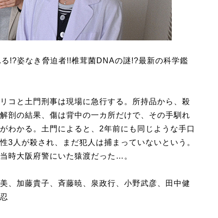
!?姿なき脅迫者!!椎茸菌DNAの謎!?最新の科学鑑
リコと土門刑事は現場に急行する。所持品から、殺
解剖の結果、傷は背中の一カ所だけで、その手馴れ
がわかる。土門によると、2年前にも同じような手口
性3人が殺され、まだ犯人は捕まっていないという。
当時大阪府警にいた猿渡だった…。
美、加藤貴子、斉藤暁、泉政行、小野武彦、田中健
忍