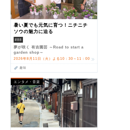
暑い夏でも元気に育つ！ニチニチ
ソウの魅力に迫る
#88
夢が咲く 有吉園芸 ～Road to start a
garden shop～
2026年8月11日（火）よる10：30～11：00
趣味
エンタメ・音楽