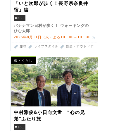
「いと次郎が歩く！長野県奈良井
宿」編
#231
バナナマン日村が歩く！ ウォーキングの
ひむ太郎
2026年8月11日（火）よる10：00～10：30
趣味
ライフスタイル
自然・アウトドア
旅・くらし
中村雅俊&小日向文世 “心の兄
弟”ふたり旅
#161