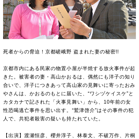
死者からの脅迫！京都嵯峨野 盗まれた妻の秘密!!
京都市内にある民家の物置小屋が半焼する放火事件が起
きた。被害者の妻・高山かおるは、偶然にも洋子の知り
合いで、洋子につきあって高山家の見舞いに寄ったおみ
やさんは、かおるのもとに届いた、“ワシヅケイスケ”と
カタカナで記された「火事見舞い」から、10年前の女
性恐喝逃亡事件を思い出す。“鷲津啓介”はその事件の犯
人で、共犯者殺害の疑いも持たれていた。
【出演】渡瀬恒彦、櫻井淳子、林泰文、不破万作、片桐