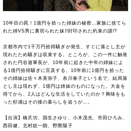
10年目の罠！1億円を拾った姉妹の秘密…家族に捨てら
れた姉VS男に裏切られた妹!!封印された約束の謎!?
京都市内で1千万円拾得騒ぎが発生、すぐに落とし主が
現れたため騒ぎは収束する。ところが、この一件に触発
された円谷遊軍長が、10年前に起きた中年の姉妹によ
る1億円拾得騒ぎに言及する。10年前に1億円を拾った
その姉妹は佐々木美弥子、糸川春子という名で、結局落
とし主は現れず、1億円は姉妹のものになった。大金を
得てから、2人はどんな生活をしていたのか？興味をも
った杉浦はその後の暮らしを追うが…。
【出演】橋爪功、国生さゆり、小木茂光、市田ひろみ、
西田健、北村総一朗、野際陽子