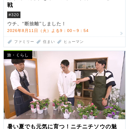
戦
#320
ウチ、“断捨離”しました！
2026年8月11日（火）よる9：00～9：54
ファミリー
住まい
ヒューマン
旅・くらし
暑い夏でも元気に育つ！ニチニチソウの魅