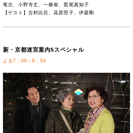
竜次、小野寺丈、一條俊、鷲尾真知子
【ゲスト】古村比呂、花原照子、伊庭剛
新・京都迷宮案内5スペシャル
よる7：00～8：54