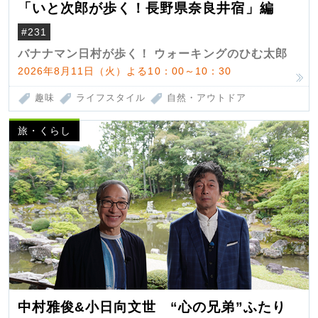
「いと次郎が歩く！長野県奈良井宿」編
#231
バナナマン日村が歩く！ ウォーキングのひむ太郎
2026年8月11日（火）よる10：00～10：30
趣味
ライフスタイル
自然・アウトドア
旅・くらし
中村雅俊&小日向文世 “心の兄弟”ふたり