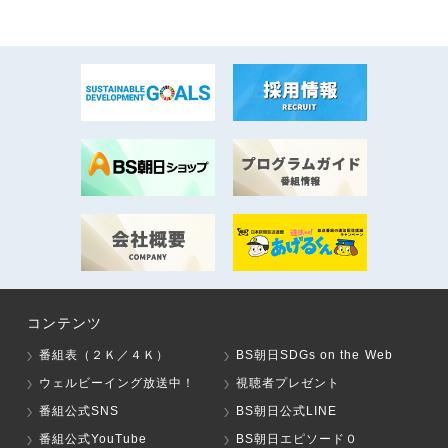
コンテンツ
番組表（２Ｋ／４Ｋ）
BS朝日SDGs on the Web
ウェルビーイング放送中！
視聴者プレゼント
番組公式SNS
BS朝日公式LINE
番組公式YouTube
BS朝日エピソード０