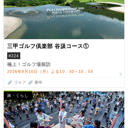
三甲ゴルフ倶楽部 谷汲コース①
#224
極上！ゴルフ場探訪
2026年8月10日（月）よる10：30～10：54
ゴルフ
趣味
旅・くらし