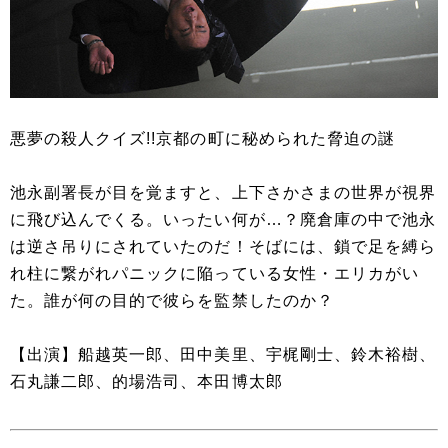
悪夢の殺人クイズ!!京都の町に秘められた脅迫の謎
池永副署長が目を覚ますと、上下さかさまの世界が視界
に飛び込んでくる。いったい何が…？廃倉庫の中で池永
は逆さ吊りにされていたのだ！そばには、鎖で足を縛ら
れ柱に繋がれパニックに陥っている女性・エリカがい
た。誰が何の目的で彼らを監禁したのか？
【出演】船越英一郎、田中美里、宇梶剛士、鈴木裕樹、
石丸謙二郎、的場浩司、本田博太郎