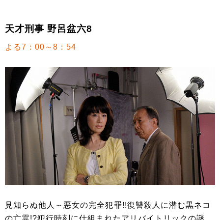
天才刑事 野呂盆六8
よる7：00～8：54
見知らぬ他人～悪女の完全犯罪!!復讐殺人に潜む黒ネコ
の亡霊!?犯行時刻に仕組まれたアリバイトリックの謎