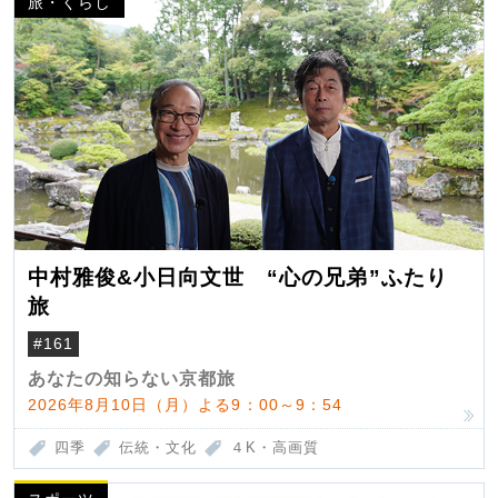
旅・くらし
中村雅俊&小日向文世 “心の兄弟”ふたり
旅
#161
あなたの知らない京都旅
2026年8月10日（月）よる9：00～9：54
四季
伝統・文化
４K・高画質