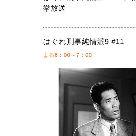
挙放送
はぐれ刑事純情派9 #11
よる6：00～7：00