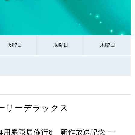
火曜日
水曜日
木曜日
ーリーデラックス
／無用庵隠居修行6 新作放送記念 一