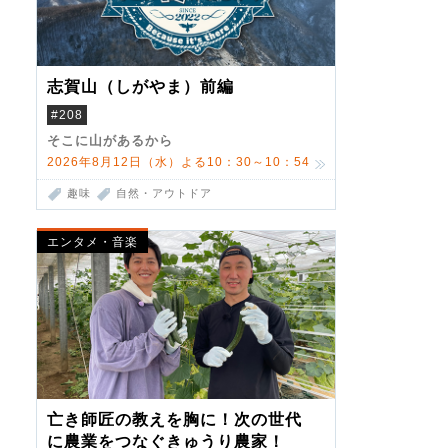
志賀山（しがやま）前編
#208
そこに山があるから
2026年8月12日（水）よる10：30～10：54
趣味
自然・アウトドア
エンタメ・音楽
亡き師匠の教えを胸に！次の世代
に農業をつなぐきゅうり農家！