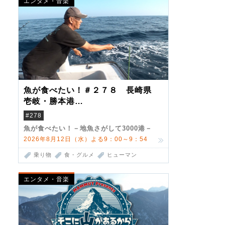
エンタメ・音楽
魚が食べたい！＃２７８ 長崎県
壱岐・勝本港
（クロマグロ）
#278
魚が食べたい！－地魚さがして3000港－
2026年8月12日（水）よる9：00～9：54
乗り物
食・グルメ
ヒューマン
エンタメ・音楽