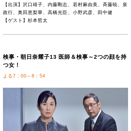
【出演】沢口靖子、内藤剛志、若村麻由美、斉藤暁、泉
政行、奥田恵梨華、高橋光臣、小野武彦、田中健
【ゲスト】杉本哲太
検事・朝日奈耀子13 医師＆検事～2つの顔を持
つ女！
よる7：00～8：54