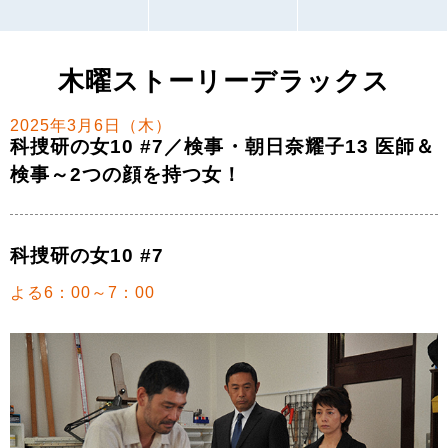
木曜ストーリーデラックス
2025年3月6日（木）
科捜研の女10 #7／検事・朝日奈耀子13 医師＆
検事～2つの顔を持つ女！
科捜研の女10 #7
よる6：00～7：00