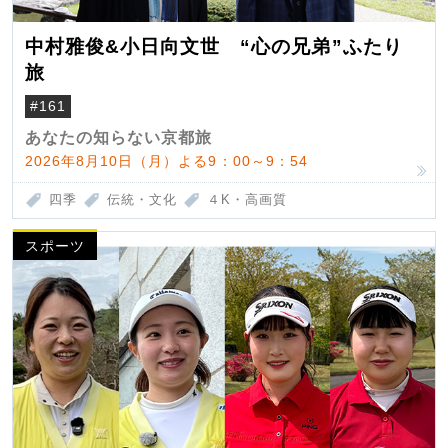
中村雅俊&小日向文世 “心の兄弟”ふたり
旅
#161
あなたの知らない京都旅
2026年8月10日（月）よる9：00～9：54
四季
伝統・文化
４K・高画質
スポーツ