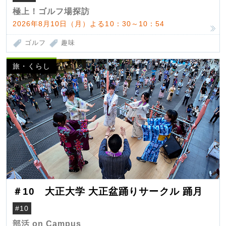
極上！ゴルフ場探訪
2026年8月10日（月）よる10：30～10：54
ゴルフ
趣味
旅・くらし
＃10 大正大学 大正盆踊りサークル 踊月
#10
部活 on Campus