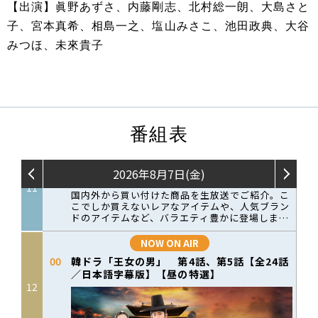
【出演】眞野あずさ、内藤剛志、北村総一朗、大島さと
子、宮本真希、相島一之、塩山みさこ、池田政典、大谷
みつほ、未來貴子
番組表