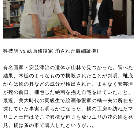
科捜研 vs 絵画修復家 消された微細証拠!
有名画家・安芸津治の遺体が山林で見つかった。調べた
結果、木槌のようなもので撲殺されたことが判明。靴底
からは絵の具などの成分が検出された。まもなく安芸津
が死の前日、梱包した絵画を抱え自宅を出ていたこと、
最近、美大時代の同級生で絵画修復家の橘一夫の所在を
探していた事実も明らかになった。橘の工房を訪ねたマ
リコと土門はそこで異様な迫力を放つユリの花の絵を発
見。橘は蚤の市で購入したというが…。