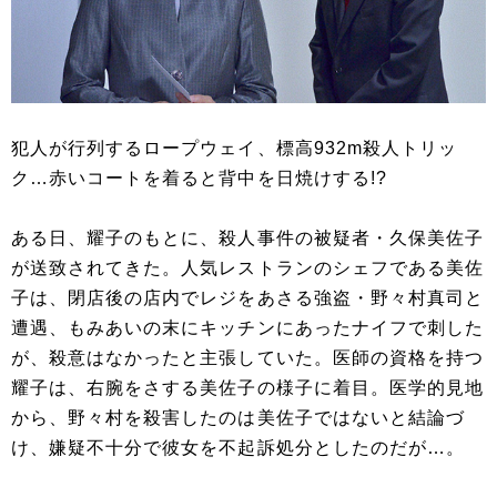
犯人が行列するロープウェイ、標高932m殺人トリッ
ク…赤いコートを着ると背中を日焼けする!?
ある日、耀子のもとに、殺人事件の被疑者・久保美佐子
が送致されてきた。人気レストランのシェフである美佐
子は、閉店後の店内でレジをあさる強盗・野々村真司と
遭遇、もみあいの末にキッチンにあったナイフで刺した
が、殺意はなかったと主張していた。医師の資格を持つ
耀子は、右腕をさする美佐子の様子に着目。医学的見地
から、野々村を殺害したのは美佐子ではないと結論づ
け、嫌疑不十分で彼女を不起訴処分としたのだが…。