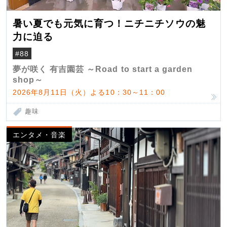
暑い夏でも元気に育つ！ニチニチソウの魅
力に迫る
#88
夢が咲く 有吉園芸 ～Road to start a garden
shop～
2026年8月11日（火）よる10：30～11：00
趣味
エンタメ・音楽