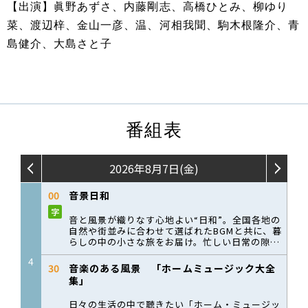
【出演】眞野あずさ、内藤剛志、高橋ひとみ、柳ゆり
菜、渡辺梓、金山一彦、温、河相我聞、駒木根隆介、青
島健介、大島さと子
番組表