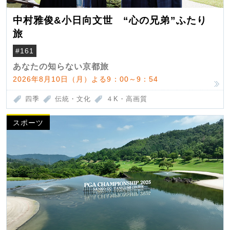
中村雅俊&小日向文世 “心の兄弟”ふたり
旅
#161
あなたの知らない京都旅
2026年8月10日（月）よる9：00～9：54
四季
伝統・文化
４K・高画質
スポーツ