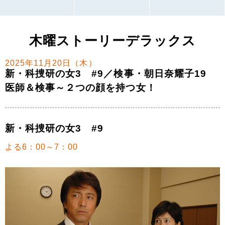
木曜ストーリーデラックス
2025年11月20日（木）
新・科捜研の女3 #9／検事・朝日奈耀子19
医師＆検事～２つの顔を持つ女！
新・科捜研の女3 #9
よる6：00～7：00