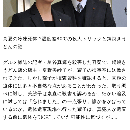
真夏の冷凍死体!?温度差80℃の殺人トリックと鍋焼きう
どんの謎
グルメ雑誌の記者・星谷真輝を殺害した容疑で、鍋焼き
うどん店の店主・夏野美紗子が、耀子の検事室に送致さ
れてきた。しかし耀子が捜査資料を確認すると、真輝の
遺体には多々不自然な点があることがわかった。取り調
べに対し、美紗子は素直に殺害を認めるが、細かい追及
に対しては「忘れました」の一点張り。誰かをかばって
いるのか。遺体遺棄現場へ行った耀子は、真犯人が遺棄
する前に遺体を“冷凍”していた可能性に気づくが…。