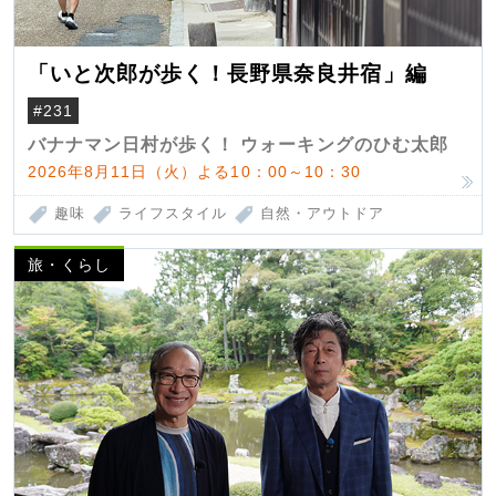
「いと次郎が歩く！長野県奈良井宿」編
#231
バナナマン日村が歩く！ ウォーキングのひむ太郎
2026年8月11日（火）よる10：00～10：30
趣味
ライフスタイル
自然・アウトドア
旅・くらし