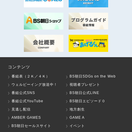
コンテンツ
番組表（２Ｋ／４Ｋ）
BS朝日SDGs on the Web
ウェルビーイング放送中！
視聴者プレゼント
番組公式SNS
BS朝日公式LINE
番組公式YouTube
BS朝日エピソード０
見逃し配信
地方創生
AMBER GAMES
GAME A
BS朝日セールスサイト
イベント