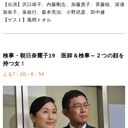
【出演】沢口靖子、内藤剛志、加藤貴子、斉藤暁、深浦
加奈子、泉政行、森本亮治、小野武彦、田中健
【ゲスト】風間トオル
検事・朝日奈耀子19 医師＆検事～２つの顔を
持つ女！
よる7：00～8：54