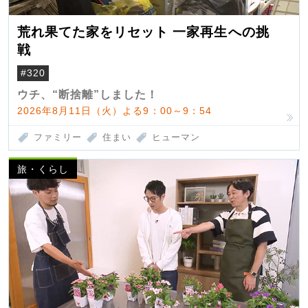
荒れ果てた家をリセット 一家再生への挑
戦
#320
ウチ、“断捨離”しました！
2026年8月11日（火）よる9：00～9：54
ファミリー
住まい
ヒューマン
旅・くらし