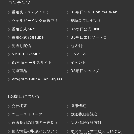
コンテンツ
番組表（２Ｋ／４Ｋ）
BS朝日SDGs on the Web
ウェルビーイング放送中！
視聴者プレゼント
番組公式SNS
BS朝日公式LINE
番組公式YouTube
BS朝日エピソード０
見逃し配信
地方創生
AMBER GAMES
GAME A
BS朝日セールスサイト
イベント
関連商品
BS朝日ショップ
Program Guide For Buyers
BS朝日について
会社概要
採用情報
ニュースリリース
放送番組審議会
放送番組の種別の公表制度
個人情報保護方針
個人情報の取扱いについて
オンラインサービスにおける