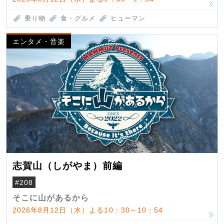
乗り物
食・グルメ
ヒューマン
エンタメ・音楽
志賀山（しがやま）前編
#208
そこに山があるから
2026年8月12日（水）よる10：30～10：54