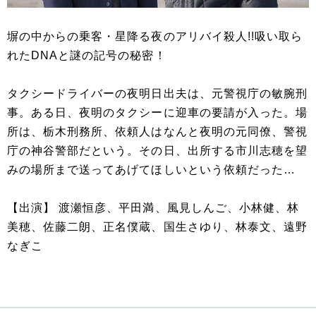
塀の中からの乗客・星降る夜のアリバイ殺人!!吸い取ら
れたDNAと謎の記号の秘密！
タクシードライバーの夜明日出夫は、元警視庁の敏腕刑
事。ある日、夜明のタクシーに迎車の要請が入った。場
所は、栃木刑務所、依頼人はなんと夜明の元同僚、警視
庁の神谷警部だという。その日、出所する市川志穂を望
みの場所まで送ってあげてほしいという依頼だった…
【出演】 渡瀬恒彦、平田満、風見しんご、小林健、林
美穂、佐藤二朗、正名僕蔵、国生さゆり、林泰文、遠野
なぎこ