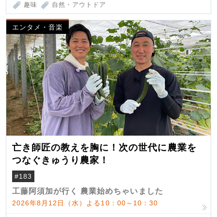
趣味
自然・アウトドア
エンタメ・音楽
亡き師匠の教えを胸に！次の世代に農業を
つなぐきゅうり農家！
#183
工藤阿須加が行く 農業始めちゃいました
2026年8月12日（水）よる10：00～10：30