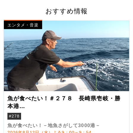
おすすめ情報
エンタメ・音楽
魚が食べたい！＃２７８ 長崎県壱岐・勝
本港
（クロマグロ）
#278
魚が食べたい！－地魚さがして3000港－
2026年8月12日（水）よる9：00～9：54