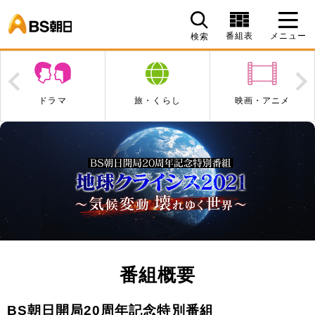
BS朝日
番組表
メニュー
検索
Prev
N
旅・くらし
映画・アニメ
エンタメ・音楽
番組概要
BS朝日開局20周年記念特別番組