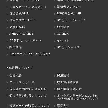
番組表（２Ｋ／４Ｋ）
BS朝日SDGs on the Web
ウェルビーイング放送中！
視聴者プレゼント
番組公式SNS
BS朝日公式LINE
番組公式YouTube
BS朝日エピソード０
見逃し配信
地方創生
AMBER GAMES
GAME A
BS朝日セールスサイト
イベント
関連商品
BS朝日ショップ
Program Guide For Buyers
BS朝日について
会社概要
採用情報
ニュースリリース
放送番組審議会
放送番組の種別の公表制度
個人情報保護方針
個人情報の取扱いについて
オンラインサービスにおける
個人情報等の取扱いについて
視聴データの取扱いについて
環境方針