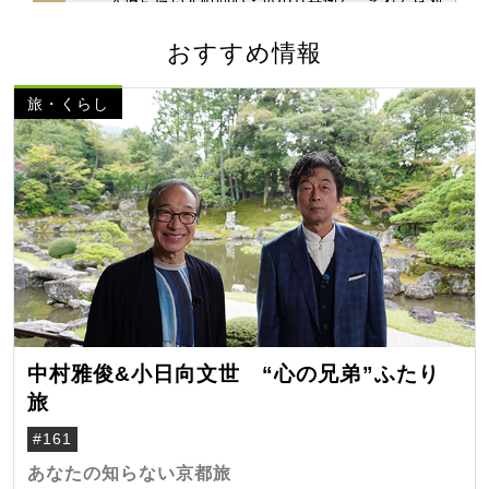
おすすめ情報
旅・くらし
中村雅俊&小日向文世 “心の兄弟”ふたり
旅
#161
あなたの知らない京都旅