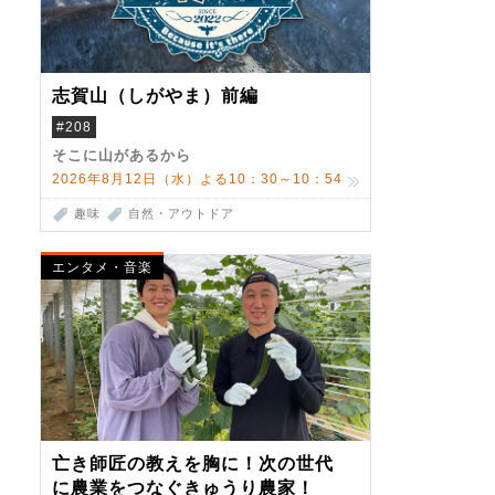
志賀山（しがやま）前編
#208
そこに山があるから
2026年8月12日（水）よる10：30～10：54
趣味
自然・アウトドア
エンタメ・音楽
亡き師匠の教えを胸に！次の世代
に農業をつなぐきゅうり農家！