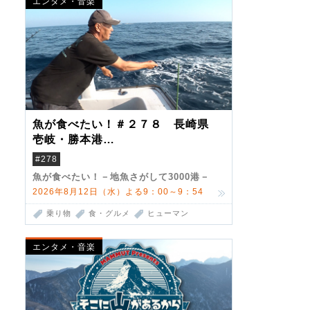
エンタメ・音楽
魚が食べたい！＃２７８ 長崎県
壱岐・勝本港
（クロマグロ）
#278
魚が食べたい！－地魚さがして3000港－
2026年8月12日（水）よる9：00～9：54
乗り物
食・グルメ
ヒューマン
エンタメ・音楽