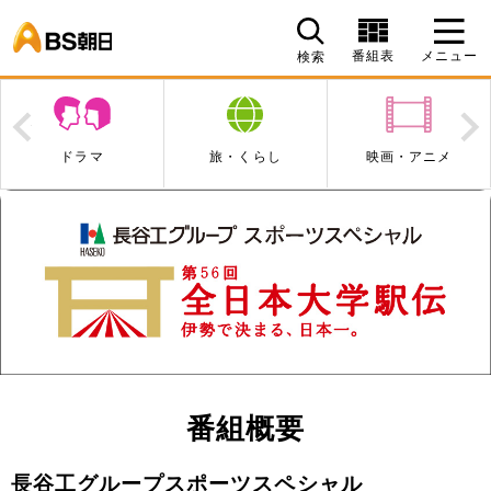
BS朝日
番組表
メニュー
検索
Prev
N
ドラマ
旅・くらし
映画・アニメ
番組概要
長谷工グループスポーツスペシャル