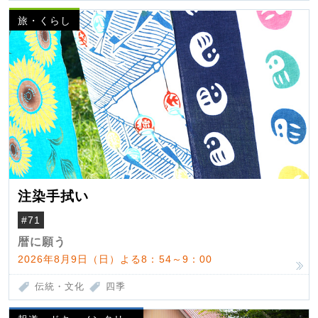
旅・くらし
注染手拭い
#71
暦に願う
2026年8月9日（日）よる8：54～9：00
伝統・文化
四季