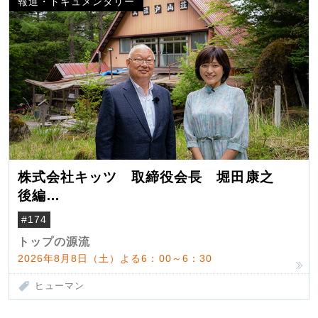
報道・ドキュメンタリー
株式会社キッツ 取締役会長 堀田康之
後編
米国駐在でも浮かんだ八ヶ岳 山小屋を営
#174
んだ父母
トップの源流
2026年8月8日（土）よる6：00～6：30
ヒューマン