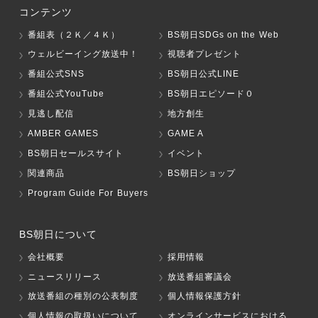
コンテンツ
番組表（２Ｋ／４Ｋ）
BS朝日SDGs on the Web
ウェルビーイング放送中！
視聴者プレゼント
番組公式SNS
BS朝日公式LINE
番組公式YouTube
BS朝日エピソード０
見逃し配信
地方創生
AMBER GAMES
GAME A
BS朝日セールスサイト
イベント
関連商品
BS朝日ショップ
Program Guide For Buyers
BS朝日について
会社概要
採用情報
ニュースリリース
放送番組審議会
放送番組の種別の公表制度
個人情報保護方針
個人情報の取扱いについて
オンラインサービスにおける