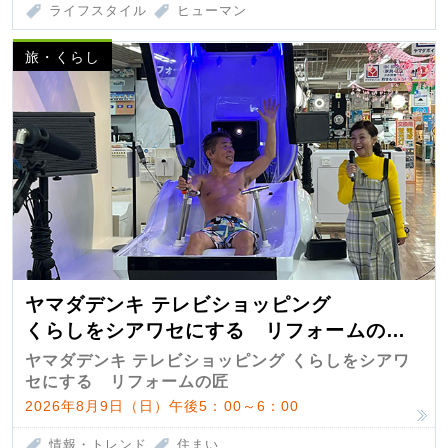
ライフスタイル
ヒューマン
旅・くらし
ヤマダデンキ テレビショッピング
くらしをシアワセにする リフォームの
匠 第7弾
ヤマダデンキ テレビショッピング くらしをシアワ
セにする リフォームの匠
2026年8月9日（日）午後5：00～6：00
情報・トレンド
住まい