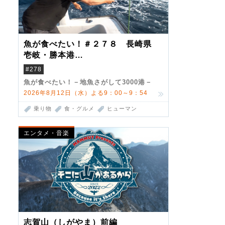
魚が食べたい！＃２７８ 長崎県
壱岐・勝本港
（クロマグロ）
#278
魚が食べたい！－地魚さがして3000港－
2026年8月12日（水）よる9：00～9：54
乗り物
食・グルメ
ヒューマン
エンタメ・音楽
志賀山（しがやま）前編