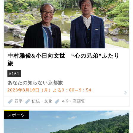
中村雅俊&小日向文世 “心の兄弟”ふたり
旅
#161
あなたの知らない京都旅
2026年8月10日（月）よる9：00～9：54
四季
伝統・文化
４K・高画質
スポーツ