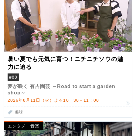
暑い夏でも元気に育つ！ニチニチソウの魅
力に迫る
#88
夢が咲く 有吉園芸 ～Road to start a garden
shop～
2026年8月11日（火）よる10：30～11：00
趣味
エンタメ・音楽