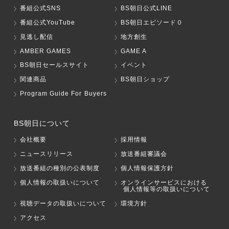
番組公式SNS
BS朝日公式LINE
番組公式YouTube
BS朝日エピソード０
見逃し配信
地方創生
AMBER GAMES
GAME A
BS朝日セールスサイト
イベント
関連商品
BS朝日ショップ
Program Guide For Buyers
BS朝日について
会社概要
採用情報
ニュースリリース
放送番組審議会
放送番組の種別の公表制度
個人情報保護方針
個人情報の取扱いについて
オンラインサービスにおける
個人情報等の取扱いについて
視聴データの取扱いについて
環境方針
アクセス