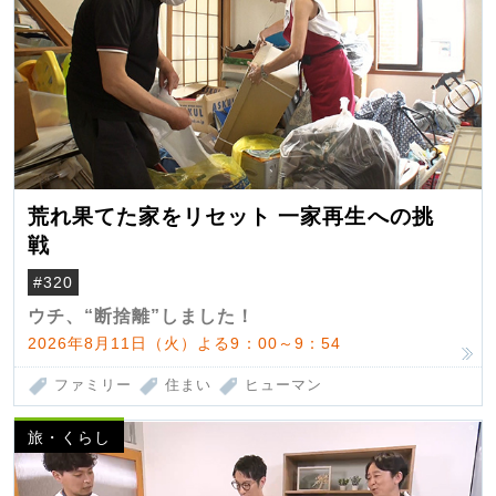
荒れ果てた家をリセット 一家再生への挑
戦
#320
ウチ、“断捨離”しました！
2026年8月11日（火）よる9：00～9：54
ファミリー
住まい
ヒューマン
旅・くらし