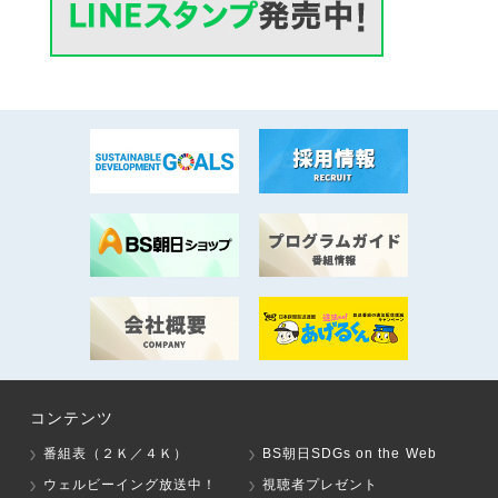
コンテンツ
番組表（２Ｋ／４Ｋ）
BS朝日SDGs on the Web
ウェルビーイング放送中！
視聴者プレゼント