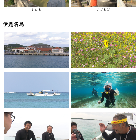
子ども
子ども②
伊是名島