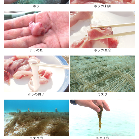
ボラ
ボラの刺身
ボラの豆
ボラの豆②
ボラの白子
モズク
モズク②
モズク③