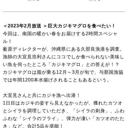
＜2023年2月放送 ＞巨大カジキマグロを食べたい！
今回は、南国の暖かい春をお届けする2時間スペシャ
ル！
薮原ディレクターが、沖縄県にある久部良漁港を調査。
漁師の大宜見浩利さんにココでしか食べられない美味し
い魚を伺ったところ「カジキマグロ」との答えが！？
カジキマグロは脂が乗る12月～3月が旬で、与那国漁協
では年間1200本水揚げされることもあるという。
大宜見さんと共にカジキ漁へ出港！
1日目はカジキの姿すら見えなかったが、獲れたカツオ
とシイラを調理していただき、「シイラの刺身」、ふわ
ふわな「シイラのフライ」、弾力が凄い「カツオのたた
き」など、合計5品を堪能！