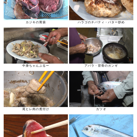
カジキの胃袋
ハラゴのチバティ・バター炒め
中身ちゃんぷるー
アバラ・背骨のガンギ
尾ヒレ肉の煮付け
カツオ