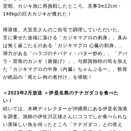
翌朝、カジキ漁に再挑戦したところ、見事3m12cm・
148kgの巨大カジキが獲れた！
帰港後、大宜見さんのご自宅で調理していただいた。
舌に乗せた途端に蕩ける「カジキマグロの刺身」、臭み
は無く歯ごたえのある「カジキマグロ 心臓の刺身」、
弾力がある「ハラゴのチバティ・バター炒め」、「アバ
ラ・背骨のカンギ（唐揚げ）」、与那国独特の筍を加え
た「カジキマグロの中身（内臓）ちゃんぷるー」、軟骨
が絶品の「尾ヒレ肉の煮付け」を堪能！
＜2023年2月放送 ＞伊是名島のテナガダコを食べた
い！
続いては、木﨑ディレクターが沖縄県にある伊是名漁港
を調査。漁師の伊佐川正雄さんにココでしか食べられな
い美味しい魚を伺ったところ「テナガダコ」との答え