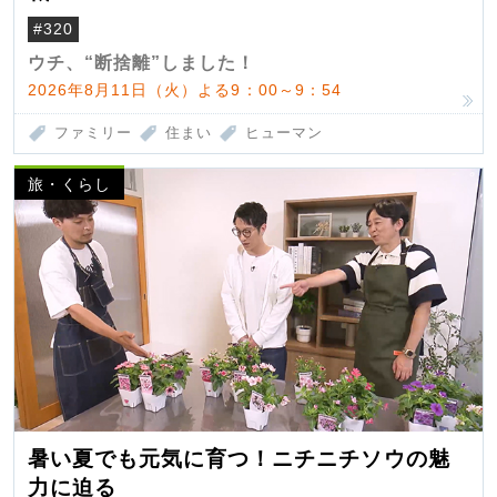
#320
ウチ、“断捨離”しました！
2026年8月11日（火）よる9：00～9：54
ファミリー
住まい
ヒューマン
旅・くらし
暑い夏でも元気に育つ！ニチニチソウの魅
力に迫る