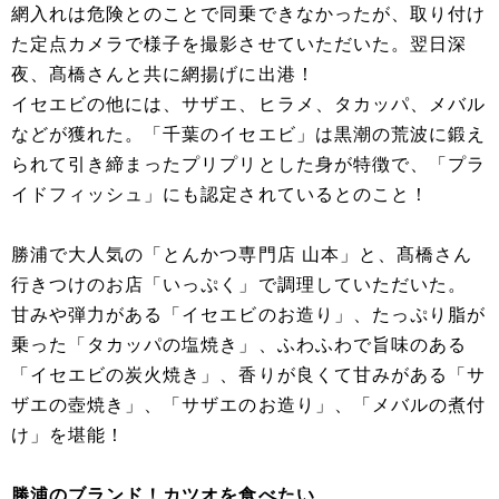
網入れは危険とのことで同乗できなかったが、取り付け
た定点カメラで様子を撮影させていただいた。翌日深
夜、髙橋さんと共に網揚げに出港！
イセエビの他には、サザエ、ヒラメ、タカッパ、メバル
などが獲れた。「千葉のイセエビ」は黒潮の荒波に鍛え
られて引き締まったプリプリとした身が特徴で、「プラ
イドフィッシュ」にも認定されているとのこと！
勝浦で大人気の「とんかつ専門店 山本」と、髙橋さん
行きつけのお店「いっぷく」で調理していただいた。
甘みや弾力がある「イセエビのお造り」、たっぷり脂が
乗った「タカッパの塩焼き」、ふわふわで旨味のある
「イセエビの炭火焼き」、香りが良くて甘みがある「サ
ザエの壺焼き」、「サザエのお造り」、「メバルの煮付
け」を堪能！
勝浦のブランド！カツオを食べたい