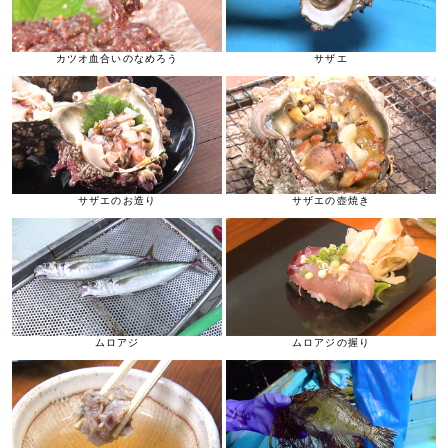
カツオ血合いのなめろう
サザエ
サザエのお造り
サザエの壺焼き
ムロアジ
ムロアジの握り