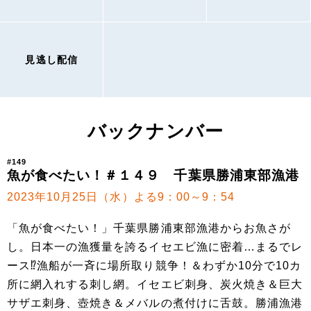
見逃し配信
バックナンバー
#149
魚が食べたい！＃１４９ 千葉県勝浦東部漁港
2023年10月25日（水）よる9：00～9：54
「魚が食べたい！」千葉県勝浦東部漁港からお魚さが
し。日本一の漁獲量を誇るイセエビ漁に密着…まるでレ
ース⁉漁船が一斉に場所取り競争！＆わずか10分で10カ
所に網入れする刺し網。イセエビ刺身、炭火焼き＆巨大
サザエ刺身、壺焼き＆メバルの煮付けに舌鼓。勝浦漁港