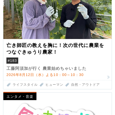
亡き師匠の教えを胸に！次の世代に農業を
つなぐきゅうり農家！
#183
工藤阿須加が行く 農業始めちゃいました
2026年8月12日（水）よる10：00～10：30
ライフスタイル
ヒューマン
自然・アウトドア
エンタメ・音楽