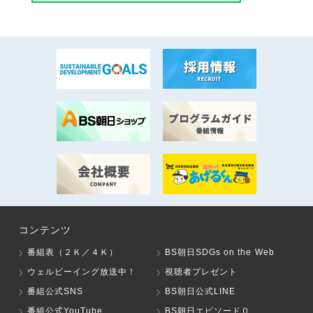
コンテンツ
番組表（２Ｋ／４Ｋ）
BS朝日SDGs on the Web
ウェルビーイング放送中！
視聴者プレゼント
番組公式SNS
BS朝日公式LINE
番組公式YouTube
BS朝日エピソード０