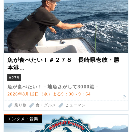
魚が食べたい！＃２７８ 長崎県壱岐・勝
本港
（クロマグロ）
#278
魚が食べたい！－地魚さがして3000港－
2026年8月12日（水）よる9：00～9：54
乗り物
食・グルメ
ヒューマン
エンタメ・音楽