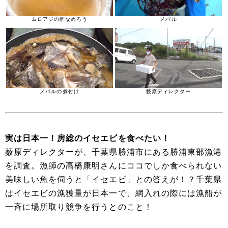
ムロアジの酢なめろう
メバル
メバルの煮付け
藪原ディレクター
実は日本一！房総のイセエビを食べたい！
薮原ディレクターが、千葉県勝浦市にある勝浦東部漁港
を調査。漁師の髙橋康明さんにココでしか食べられない
美味しい魚を伺うと「イセエビ」との答えが！？千葉県
はイセエビの漁獲量が日本一で、網入れの際には漁船が
一斉に場所取り競争を行うとのこと！