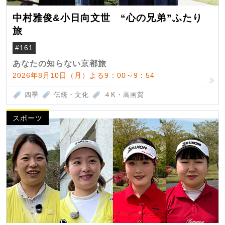
中村雅俊&小日向文世 “心の兄弟”ふたり
旅
#161
あなたの知らない京都旅
2026年8月10日（月）よる9：00～9：54
四季
伝統・文化
４K・高画質
スポーツ