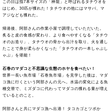
この日は指7本サイズの「神龍」と呼ばれるタチウオを
はじめ、30匹が獲れた！タチウオの他にはマサバ、マ
アジなども獲れた。
帰港後、阿部さんの作業小屋で調理していただいた。
炙ると皮の食感が変わり、より食べやすくなる「タチウ
オのお造り」、タチウオの骨から出汁を取り、火を通し
たことで身が柔らかくなった「タチウオの一本しゃぶし
ゃぶ」を堪能！
石巻のマダコと不思議な生態のホヤを食べたい！
世界一長い魚市場「石巻魚市場」を見学した後は、マダ
コ漁に行くという阿部さんの元へ。水温の変化による魚
種交替で、ミズダコに代わってマダコの獲れる量が増え
ているとのこと。
阿部さんと共にマダコ漁へ出港！ タコカゴとツボか