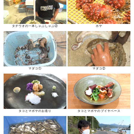
タチウオの一本しゃぶしゃぶ②
ホヤ
マダコ①
マダコ②
タコとマボヤのお造り
タコとマボヤのブイヤベース