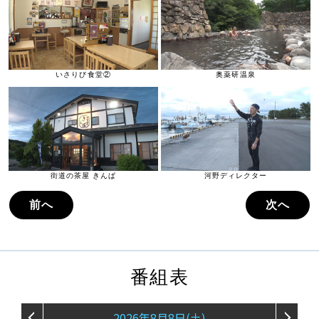
いさりび食堂②
奥薬研温泉
街道の茶屋 きんぱ
河野ディレクター
前へ
次へ
番組表