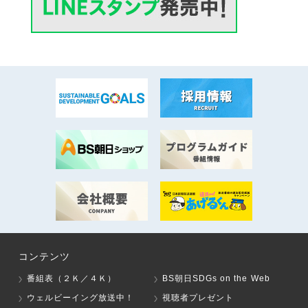
コンテンツ
番組表（２Ｋ／４Ｋ）
BS朝日SDGs on the Web
ウェルビーイング放送中！
視聴者プレゼント