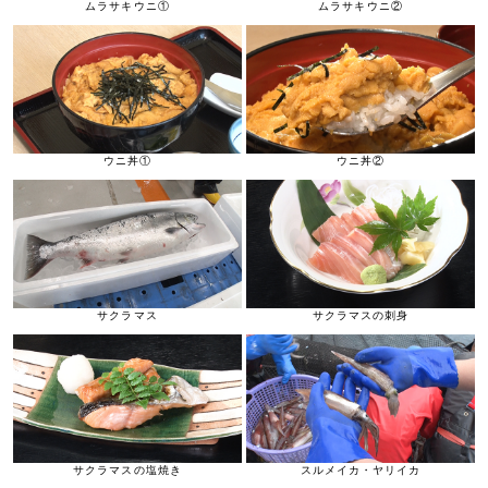
ムラサキウニ①
ムラサキウニ②
ウニ丼①
ウニ丼②
サクラマス
サクラマスの刺身
サクラマスの塩焼き
スルメイカ・ヤリイカ