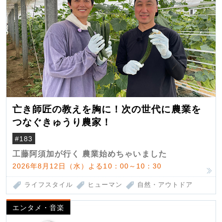
亡き師匠の教えを胸に！次の世代に農業を
つなぐきゅうり農家！
#183
工藤阿須加が行く 農業始めちゃいました
2026年8月12日（水）よる10：00～10：30
ライフスタイル
ヒューマン
自然・アウトドア
エンタメ・音楽