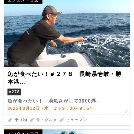
魚が食べたい！＃２７８ 長崎県壱岐・勝
本港
（クロマグロ）
#278
魚が食べたい！－地魚さがして3000港－
2026年8月12日（水）よる9：00～9：54
乗り物
食・グルメ
ヒューマン
エンタメ・音楽