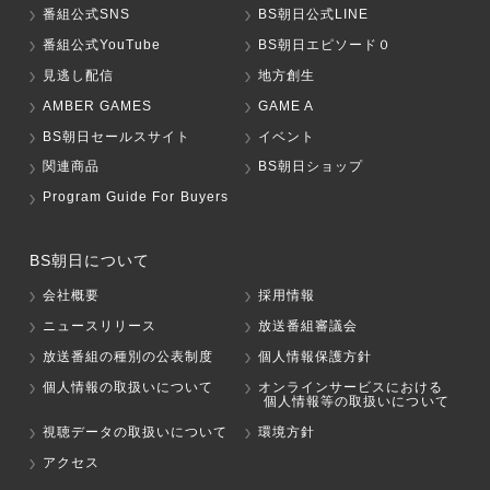
番組公式SNS
BS朝日公式LINE
番組公式YouTube
BS朝日エピソード０
見逃し配信
地方創生
AMBER GAMES
GAME A
BS朝日セールスサイト
イベント
関連商品
BS朝日ショップ
Program Guide For Buyers
BS朝日について
会社概要
採用情報
ニュースリリース
放送番組審議会
放送番組の種別の公表制度
個人情報保護方針
個人情報の取扱いについて
オンラインサービスにおける
個人情報等の取扱いについて
視聴データの取扱いについて
環境方針
アクセス