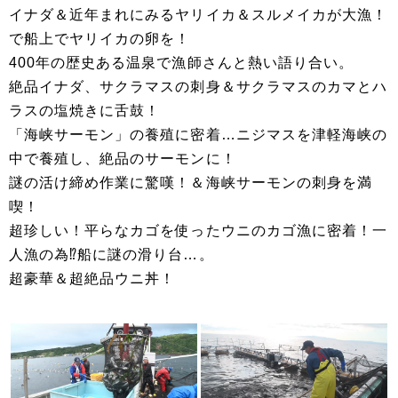
イナダ＆近年まれにみるヤリイカ＆スルメイカが大漁！
で船上でヤリイカの卵を！
400年の歴史ある温泉で漁師さんと熱い語り合い。
絶品イナダ、サクラマスの刺身＆サクラマスのカマとハ
ラスの塩焼きに舌鼓！
「海峡サーモン」の養殖に密着…ニジマスを津軽海峡の
中で養殖し、絶品のサーモンに！
謎の活け締め作業に驚嘆！＆海峡サーモンの刺身を満
喫！
超珍しい！平らなカゴを使ったウニのカゴ漁に密着！一
人漁の為⁉船に謎の滑り台…。
超豪華＆超絶品ウニ丼！