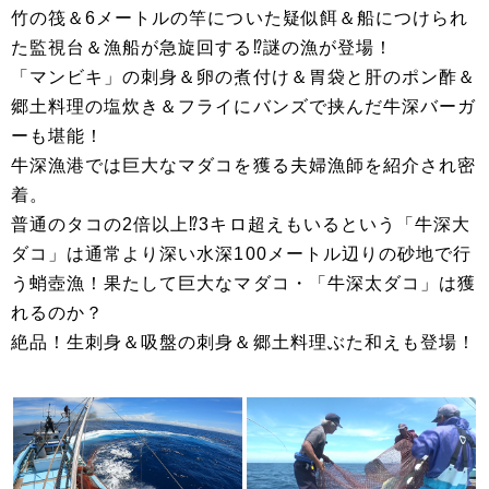
竹の筏＆6メートルの竿についた疑似餌＆船につけられ
た監視台＆漁船が急旋回する⁉謎の漁が登場！
「マンビキ」の刺身＆卵の煮付け＆胃袋と肝のポン酢＆
郷土料理の塩炊き＆フライにバンズで挟んだ牛深バーガ
ーも堪能！
牛深漁港では巨大なマダコを獲る夫婦漁師を紹介され密
着。
普通のタコの2倍以上⁉3キロ超えもいるという「牛深大
ダコ」は通常より深い水深100メートル辺りの砂地で行
う蛸壺漁！果たして巨大なマダコ・「牛深太ダコ」は獲
れるのか？
絶品！生刺身＆吸盤の刺身＆郷土料理ぶた和えも登場！