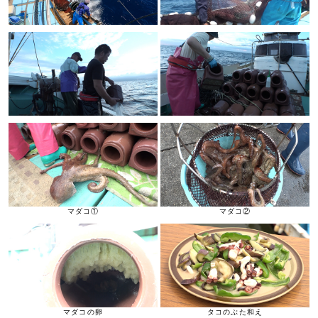
マダコ①
マダコ②
マダコの卵
タコのぶた和え