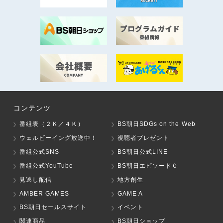
コンテンツ
番組表（２Ｋ／４Ｋ）
BS朝日SDGs on the Web
ウェルビーイング放送中！
視聴者プレゼント
番組公式SNS
BS朝日公式LINE
番組公式YouTube
BS朝日エピソード０
見逃し配信
地方創生
AMBER GAMES
GAME A
BS朝日セールスサイト
イベント
関連商品
BS朝日ショップ