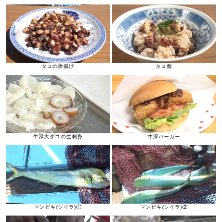
タコの唐揚げ
タコ飯
牛深大ダコの生刺身
牛深バーガー
マンビキ(シイラ)①
マンビキ(シイラ)②