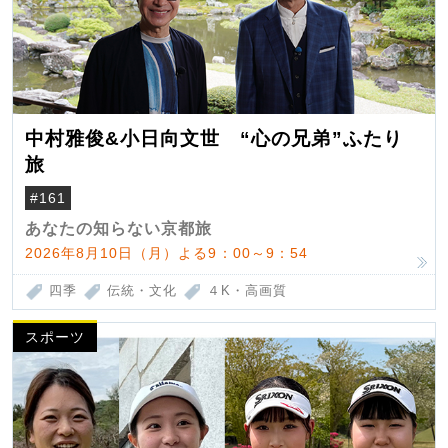
中村雅俊&小日向文世 “心の兄弟”ふたり
旅
#161
あなたの知らない京都旅
2026年8月10日（月）よる9：00～9：54
四季
伝統・文化
４K・高画質
スポーツ