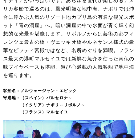
イディアがいっぱいです。あらゆる世代が楽しめるアメ
リカ客船で巡るのは、風光明媚な地中海。ナポリでは沖
合に浮かぶ人気のリゾート地カプリ島の有名な観光スポ
ット「青の洞窟」へ。暗い洞窟の中で水面が青く輝く幻
想的な光景を堪能します。リボルノからは芸術の都フィ
レンツェ最古の橋・ヴェッキオ橋やルネサンス様式の豪
華なピッティ宮殿ではなど、名所めぐりを満喫。フラン
ス最大の港町マルセイユでは新鮮な魚介を使った南仏の
味ブイヤベースも堪能。遊び心満載の人気客船で地中海
を巡ります。
客船名：ノルウェージャン・エピック
寄港地：（スペイン）バルセロナ～
（イタリア）ナポリ～リボルノ～
（フランス）マルセイユ