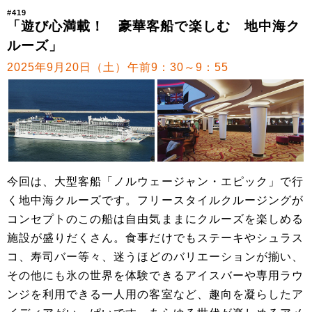
#419
「遊び心満載！ 豪華客船で楽しむ 地中海ク
ルーズ」
2025年9月20日（土）午前9：30～9：55
今回は、大型客船「ノルウェージャン・エピック」で行
く地中海クルーズです。フリースタイルクルージングが
コンセプトのこの船は自由気ままにクルーズを楽しめる
施設が盛りだくさん。食事だけでもステーキやシュラス
コ、寿司バー等々、迷うほどのバリエーションが揃い、
その他にも氷の世界を体験できるアイスバーや専用ラウ
ンジを利用できる一人用の客室など、趣向を凝らしたア