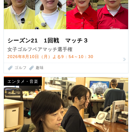
シーズン21 1回戦 マッチ３
女子ゴルフペアマッチ選手権
2026年8月10日（月）よる9：54～10：30
ゴルフ
趣味
エンタメ・音楽