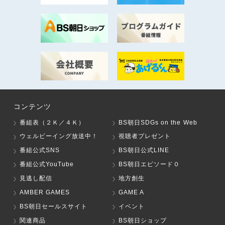
コンテンツ
番組表（２Ｋ／４Ｋ）
BS朝日SDGs on the Web
ウェルビーイング放送中！
視聴者プレゼント
番組公式SNS
BS朝日公式LINE
番組公式YouTube
BS朝日エピソード０
見逃し配信
地方創生
AMBER GAMES
GAME A
BS朝日セールスサイト
イベント
関連商品
BS朝日ショップ