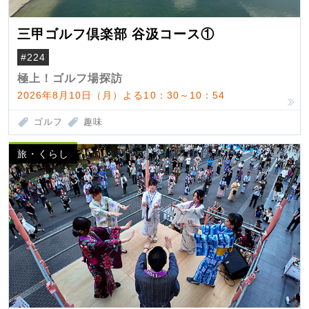
三甲ゴルフ倶楽部 谷汲コース①
#224
極上！ゴルフ場探訪
2026年8月10日（月）よる10：30～10：54
ゴルフ
趣味
旅・くらし