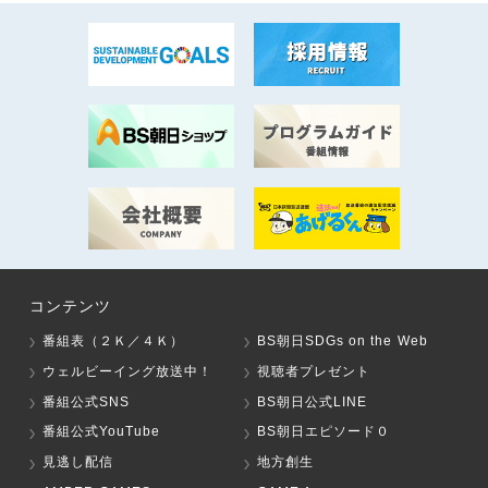
コンテンツ
番組表（２Ｋ／４Ｋ）
BS朝日SDGs on the Web
ウェルビーイング放送中！
視聴者プレゼント
番組公式SNS
BS朝日公式LINE
番組公式YouTube
BS朝日エピソード０
見逃し配信
地方創生