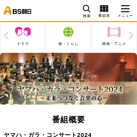
BS朝日
番組表
メニュー
検索
Prev
N
ドラマ
旅・くらし
映画・アニメ
エン
番組概要
ヤマハ・ガラ・コンサート2024