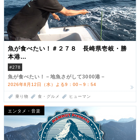
魚が食べたい！＃２７８ 長崎県壱岐・勝
本港
（クロマグロ）
#278
魚が食べたい！－地魚さがして3000港－
2026年8月12日（水）よる9：00～9：54
乗り物
食・グルメ
ヒューマン
エンタメ・音楽