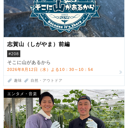
志賀山（しがやま）前編
#208
そこに山があるから
2026年8月12日（水）よる10：30～10：54
趣味
自然・アウトドア
エンタメ・音楽