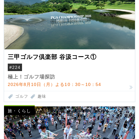
三甲ゴルフ倶楽部 谷汲コース①
#224
極上！ゴルフ場探訪
2026年8月10日（月）よる10：30～10：54
ゴルフ
趣味
旅・くらし