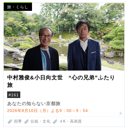
旅・くらし
中村雅俊&小日向文世 “心の兄弟”ふたり
旅
#161
あなたの知らない京都旅
2026年8月10日（月）よる9：00～9：54
四季
伝統・文化
４K・高画質