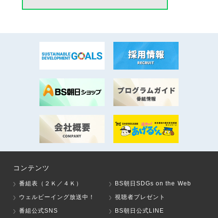
コンテンツ
番組表（２Ｋ／４Ｋ）
BS朝日SDGs on the Web
ウェルビーイング放送中！
視聴者プレゼント
番組公式SNS
BS朝日公式LINE