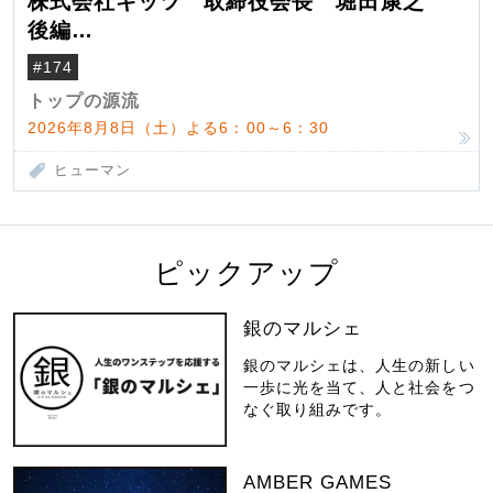
株式会社キッツ 取締役会長 堀田康之
後編
米国駐在でも浮かんだ八ヶ岳 山小屋を営
#174
んだ父母
トップの源流
2026年8月8日（土）よる6：00～6：30
ヒューマン
ピックアップ
銀のマルシェ
銀のマルシェは、人生の新しい
一歩に光を当て、人と社会をつ
なぐ取り組みです。
AMBER GAMES