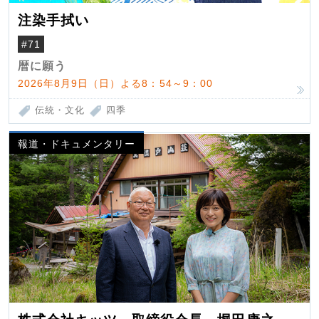
注染手拭い
#71
暦に願う
2026年8月9日（日）よる8：54～9：00
伝統・文化
四季
報道・ドキュメンタリー