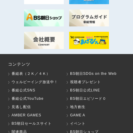
コンテンツ
番組表（２Ｋ／４Ｋ）
BS朝日SDGs on the Web
ウェルビーイング放送中！
視聴者プレゼント
番組公式SNS
BS朝日公式LINE
番組公式YouTube
BS朝日エピソード０
見逃し配信
地方創生
AMBER GAMES
GAME A
BS朝日セールスサイト
イベント
関連商品
BS朝日ショップ