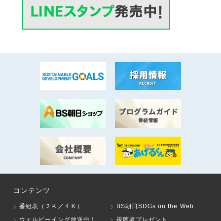
コンテンツ
番組表（２Ｋ／４Ｋ）
BS朝日SDGs on the Web
ウェルビーイング放送中！
視聴者プレゼント