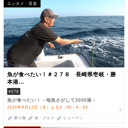
エンタメ・音楽
魚が食べたい！＃２７８ 長崎県壱岐・勝
本港
（クロマグロ）
#278
魚が食べたい！－地魚さがして3000港－
2026年8月12日（水）よる9：00～9：54
乗り物
食・グルメ
ヒューマン