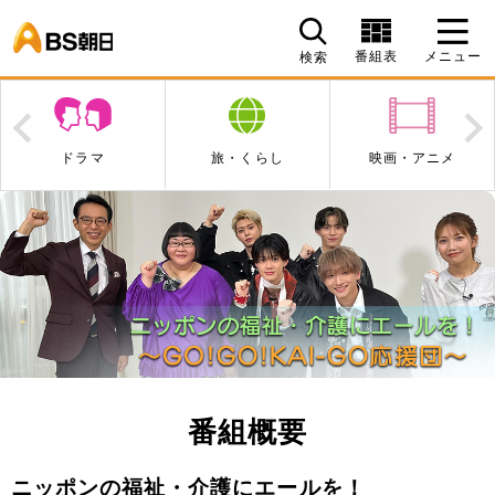
BS朝日
番組表
メニュー
検索
Prev
N
ドラマ
旅・くらし
映画・アニメ
番組概要
ニッポンの福祉・介護にエールを！