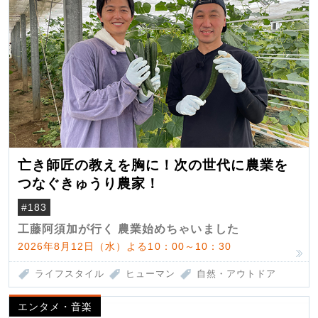
亡き師匠の教えを胸に！次の世代に農業を
つなぐきゅうり農家！
#183
工藤阿須加が行く 農業始めちゃいました
2026年8月12日（水）よる10：00～10：30
ライフスタイル
ヒューマン
自然・アウトドア
エンタメ・音楽