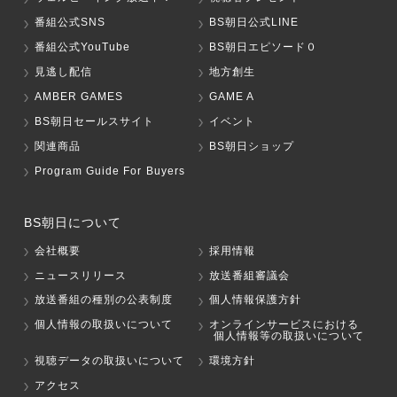
番組公式SNS
BS朝日公式LINE
番組公式YouTube
BS朝日エピソード０
見逃し配信
地方創生
AMBER GAMES
GAME A
BS朝日セールスサイト
イベント
関連商品
BS朝日ショップ
Program Guide For Buyers
BS朝日について
会社概要
採用情報
ニュースリリース
放送番組審議会
放送番組の種別の公表制度
個人情報保護方針
個人情報の取扱いについて
オンラインサービスにおける
個人情報等の取扱いについて
視聴データの取扱いについて
環境方針
アクセス