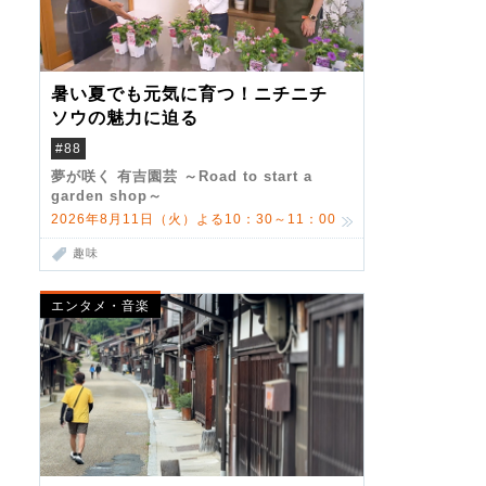
暑い夏でも元気に育つ！ニチニチ
ソウの魅力に迫る
#88
夢が咲く 有吉園芸 ～Road to start a
garden shop～
2026年8月11日（火）よる10：30～11：00
趣味
エンタメ・音楽