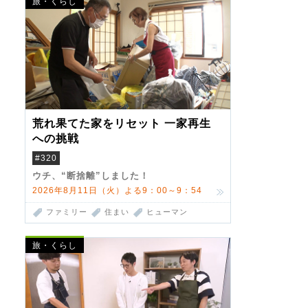
旅・くらし
荒れ果てた家をリセット 一家再生
への挑戦
#320
ウチ、“断捨離”しました！
2026年8月11日（火）よる9：00～9：54
ファミリー
住まい
ヒューマン
旅・くらし