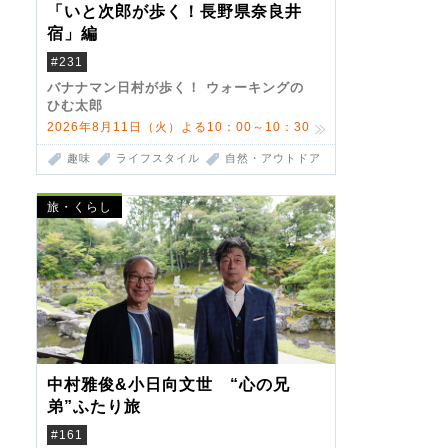
「いと次郎が歩く！長野県奈良井
宿」編
#231
バナナマン日村が歩く！ ウォーキングの
ひむ太郎
2026年8月11日（火）よる10：00～10：30
趣味
ライフスタイル
自然・アウトドア
旅・くらし
中村雅俊&小日向文世 “心の兄
弟”ふたり旅
#161