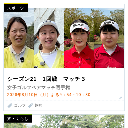
スポーツ
シーズン21 1回戦 マッチ３
女子ゴルフペアマッチ選手権
2026年8月10日（月）よる9：54～10：30
ゴルフ
趣味
旅・くらし