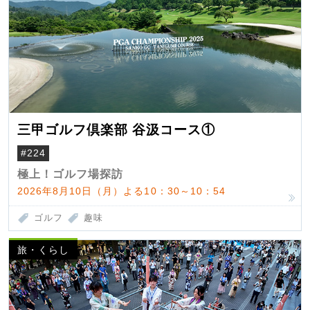
三甲ゴルフ倶楽部 谷汲コース①
#224
極上！ゴルフ場探訪
2026年8月10日（月）よる10：30～10：54
ゴルフ
趣味
旅・くらし