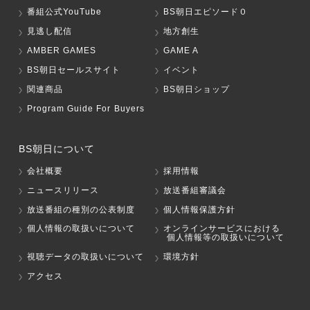
番組公式YouTube
BS朝日エピソード０
見逃し配信
地方創生
AMBER GAMES
GAME A
BS朝日セールスサイト
イベント
関連商品
BS朝日ショップ
Program Guide For Buyers
BS朝日について
会社概要
採用情報
ニュースリリース
放送番組審議会
放送番組の種別の公表制度
個人情報保護方針
個人情報の取扱いについて
オンラインサービスにおける
個人情報等の取扱いについて
視聴データの取扱いについて
環境方針
アクセス