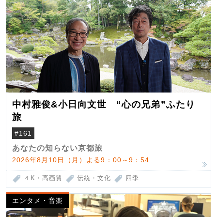
中村雅俊&小日向文世 “心の兄弟”ふたり
旅
#161
あなたの知らない京都旅
2026年8月10日（月）よる9：00～9：54
４K・高画質
伝統・文化
四季
エンタメ・音楽