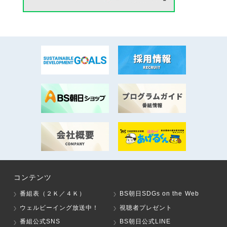
コンテンツ
番組表（２Ｋ／４Ｋ）
BS朝日SDGs on the Web
ウェルビーイング放送中！
視聴者プレゼント
番組公式SNS
BS朝日公式LINE