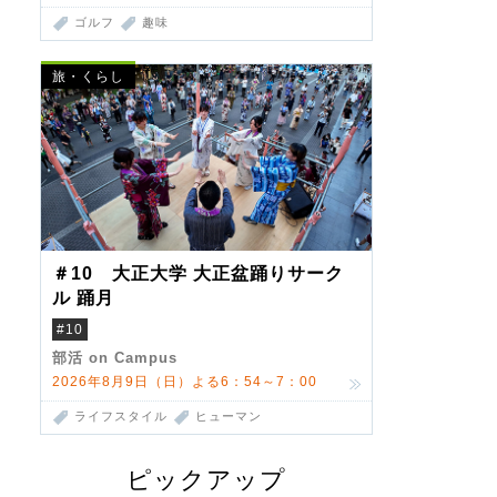
ゴルフ
趣味
旅・くらし
＃10 大正大学 大正盆踊りサーク
ル 踊月
#10
部活 on Campus
2026年8月9日（日）よる6：54～7：00
ライフスタイル
ヒューマン
ピックアップ