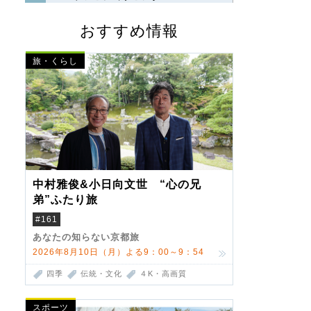
おすすめ情報
旅・くらし
中村雅俊&小日向文世 “心の兄
弟”ふたり旅
#161
あなたの知らない京都旅
2026年8月10日（月）よる9：00～9：54
四季
伝統・文化
４K・高画質
スポーツ