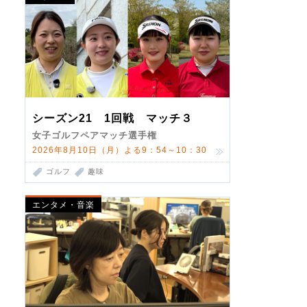
シーズン21 1回戦 マッチ３
女子ゴルフペアマッチ選手権
2026年8月10日（月）よる9：54～10：30
ゴルフ
趣味
エンタメ・音楽