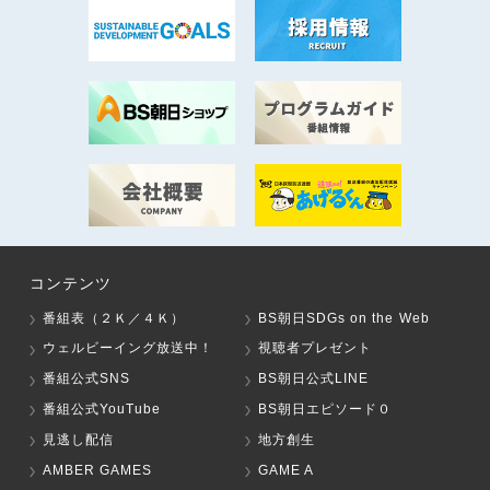
コンテンツ
番組表（２Ｋ／４Ｋ）
BS朝日SDGs on the Web
ウェルビーイング放送中！
視聴者プレゼント
番組公式SNS
BS朝日公式LINE
番組公式YouTube
BS朝日エピソード０
見逃し配信
地方創生
AMBER GAMES
GAME A